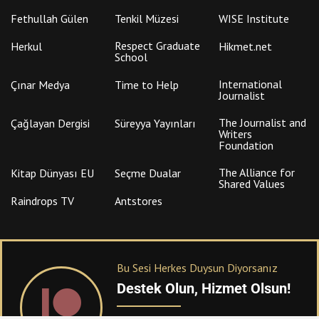
Fethullah Gülen
Tenkil Müzesi
WISE Institute
Respect Graduate
Herkul
Hikmet.net
School
International
Çınar Medya
Time to Help
Journalist
The Journalist and
Çağlayan Dergisi
Süreyya Yayınları
Writers
Foundation
The Alliance for
Kitap Dünyası EU
Seçme Dualar
Shared Values
Raindrops TV
Antstores
Bu Sesi Herkes Duysun Diyorsanız
Destek Olun, Hizmet Olsun!