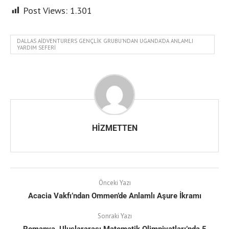
Post Views:
1.301
DALLAS AIDVENTURERS GENÇLIK GRUBU’NDAN UGANDA’DA ANLAMLI
YARDIM SEFERI
HIZMETTEN
Önceki Yazı
Acacia Vakfı’ndan Ommen’de Anlamlı Aşure İkramı
Sonraki Yazı
Romanya, Uluslararası Matematik Olimpiyatları’nda 5