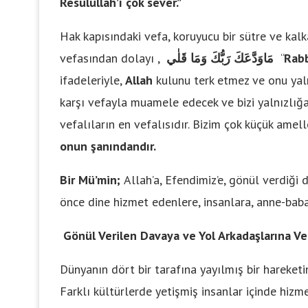
Resulullah’ı çok sever.”
Hak kapısındaki vefa, koruyucu bir sütre ve kalka
vefasından dolayı ,
مَاوَدَّعَكَ رَبُّكَ وَمَا قَلٰي
“
Rabb
ifadeleriyle,
Allah
kulunu terk etmez ve onu yal
karşı vefayla muamele edecek ve bizi yalnızlığa
vefalıların en vefalısıdır. Bizim çok küçük ame
onun şanındandır.
Bir Mü’min;
Allah’a, Efendimiz’e, gönül verdiği
önce dine hizmet edenlere, insanlara, anne-bab
Gönül Verilen Davaya ve Yol Arkadaşlarına Ve
Dünyanın dört bir tarafına yayılmış bir hareket
Farklı kültürlerde yetişmiş insanlar içinde hiz