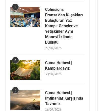
3
Cohésions
Fransa’dan Kuşakları
Buluşturan Yaz
Kampı: Gençler ve
Yetişkinler Aynı
Manevî İklimde
Buluştu
28/07/2026
4
Cuma Hutbesi |
Kamplardayız
30/07/2026
5
Cuma Hutbesi |
İmtihanlar Karşısında
Tavrımız
16/07/2026