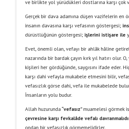
ve birlikte yol yürüdükleri dostlarına karşı çok 
Gerçek bir dava adamına düşen vazifelerin en ön
insanın davasına karşı vefasının göstergesi;
ins
dürüstlüğünün göstergesi;
işlerini istişare ile
Evet, önemli olan, vefayı bir ahlâk hâline geti
nazarında bir bardak çayın kırk yıl hatırı olur. O
kişileri her gördüğünde, saygısını ifade eder. Hiç
karşı dahi vefayla mukabele etmesini bilir, vef
vefasızlık görse dahi, vefa ile mukabelede bul
İnsanların yolu budur.
Allah huzurunda
“vefasız”
muamelesi görmek i
çevresine karşı fevkalâde vefalı davranmalıdır
ondan bir vefasızlık görmemelidirler.