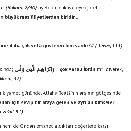
n.”
(Bakara, 2/40)
ayeti bu mukaveleye işaret
n büyük mes’ûliyetlerden biridir…
ine daha çok vefâ gösteren kim vardır?..”
( Tevbe, 111)
kkında;
وَإِبْرَاهِيمَ الَّذِي وَفَّى
“çok vefalı İbrâhim”
diyerek,
(Necm, 37)
ğı kıyamet gününde, Allahu Teâlâ’nın arşının gölgesinde
 Allah için sevip bir araya gelen ve ayrılan kimseler
”
m zekât 91)
na hem de O’ndan emanet aldıkları değerlere karşı