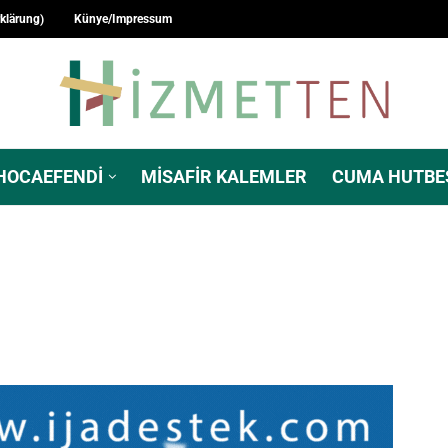
rklärung)
Künye/Impressum
HOCAEFENDI
MISAFIR KALEMLER
CUMA HUTBE