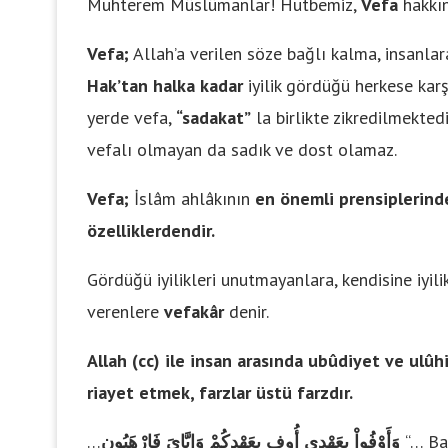
Muhterem Müslümanlar! Hutbemiz,
Vefa
hakkın
Vefa;
Allah’a verilen söze bağlı kalma, insanla
Hak’tan halka kadar
iyilik gördüğü herkese kar
yerde vefa,
“sadakat”
la birlikte zikredilmektedi
vefalı olmayan da sadık ve dost olamaz.
Vefa;
İslâm ahlâkının
en önemli prensiplerind
özelliklerdendir.
Gördüğü iyilikleri unutmayanlara, kendisine iyili
verenlere
vefakâr
denir.
Allah (cc) ile insan arasında ubûdiyet ve ulû
riayet etmek, farzlar üstü farzdır.
…
وَأَوْفُواْ بِعَهْدِي أُوفِ بِعَهْدِكُمْ وَإِيَّايَ فَارْهَبُونِ
“… Ban