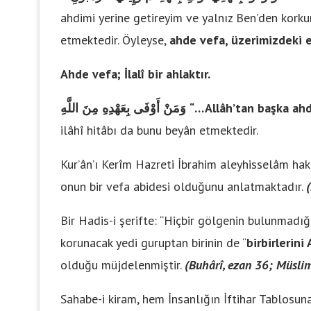
ahdimi yerine getireyim ve yalnız Ben’den korku
etmektedir. Öyleyse,
ahde vefa, üzerimizdeki e
Ahde vefa; İlalî bir ahlaktır.
وَمَنْ أَوْفَى بِعَهْدِهِ مِنَ اللَّهِ
“… Allâh’tan başka ahd
ilâhî hitâbı da bunu beyân etmektedir.
Kur’ân’ı Kerîm Hazreti İbrahim aleyhisselâm ha
onun bir vefa abidesi olduğunu anlatmaktadır.
Bir Hadis-i şerifte: “Hiçbir gölgenin bulunmadı
korunacak yedi guruptan birinin de “
birbirlerini
olduğu müjdelenmiştir.
(Buhârî, ezan 36; Müsli
Sahabe-i kiram, hem İnsanlığın İftihar Tablosu