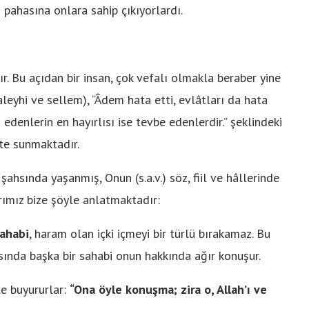
ı pahasına onlara sahip çıkıyorlardı.
r. Bu açıdan bir insan, çok vefalı olmakla beraber yine
aleyhi ve sellem), “Âdem hata etti, evlâtları da hata
edenlerin en hayırlısı ise tevbe edenlerdir.” şeklindeki
te sunmaktadır.
ahsında yaşanmış, Onun (s.a.v.) söz, fiil ve hâllerinde
rımız bize şöyle anlatmaktadır:
sahabi
, haram olan içki içmeyi bir türlü bırakamaz. Bu
asında başka bir sahabi onun hakkında ağır konuşur.
le buyururlar:
“Ona öyle konuşma; zira o, Allah’ı ve