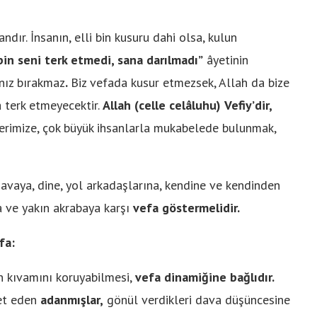
ndır. İnsanın, elli bin kusuru dahi olsa, kulun
in seni terk etmedi, sana darılmadı”
âyetinin
nız bırakmaz
.
Biz vefada kusur etmezsek, Allah da bize
 terk etmeyecektir.
Allah (celle celâluhu)
Vefiy’dir,
llerimize, çok büyük ihsanlarla mukabelede bulunmak,
 davaya, dine, yol arkadaşlarına, kendine ve kendinden
a ve yakın akrabaya karşı
vefa göstermelidir.
fa:
in kıvamını koruyabilmesi,
vefa dinamiğine bağlıdır.
met eden
adanmışlar,
gönül verdikleri dava düşüncesine