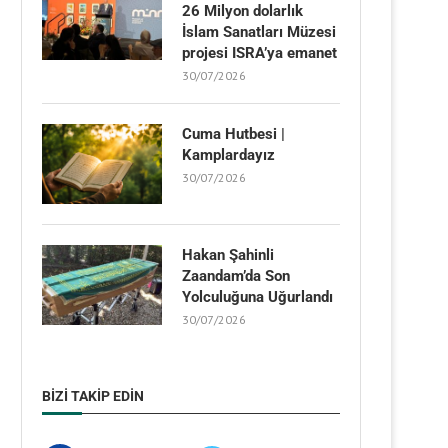
26 Milyon dolarlık
İslam Sanatları Müzesi
projesi ISRA’ya emanet
30/07/2026
Cuma Hutbesi |
Kamplardayız
30/07/2026
Hakan Şahinli
Zaandam’da Son
Yolculuğuna Uğurlandı
30/07/2026
BIZI TAKIP EDIN