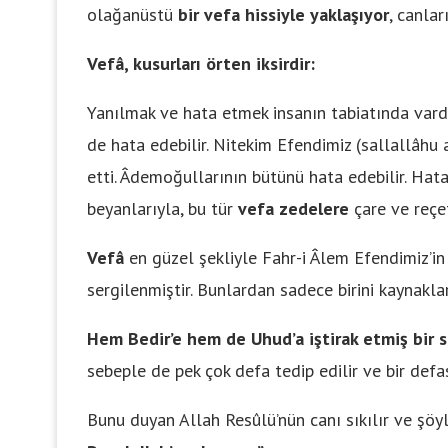
olağanüstü
bir vefa hissiyle yaklaşıyor
, canlar
Vefâ, kusurları örten iksirdir:
Yanılmak ve hata etmek insanın tabiatında vardı
de hata edebilir. Nitekim Efendimiz (sallallâhu 
etti. Âdemoğullarının bütünü hata edebilir. Hata 
beyanlarıyla, bu tür
vefa zedelere
çare ve reçe
Vefâ
en güzel şekliyle Fahr-i Âlem Efendimiz’in ş
sergilenmiştir. Bunlardan sadece birini kaynakla
Hem Bedir’e hem de Uhud’a iştirak etmiş bir 
sebeple de pek çok defa tedip edilir ve bir def
Bunu duyan Allah Resûlü’nün canı sıkılır ve şöy