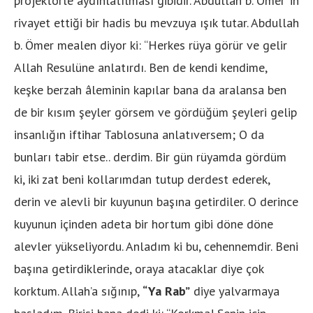
projektörle aydınlatılması gibidir. Abdullah b. Ömer’ in
rivayet ettiği bir hadis bu mevzuya ışık tutar. Abdullah
b. Ömer mealen diyor ki: “Herkes rüya görür ve gelir
Allah Resulüne anlatırdı. Ben de kendi kendime,
keşke berzah âleminin kapılar bana da aralansa ben
de bir kısım şeyler görsem ve gördüğüm şeyleri gelip
insanlığın iftihar Tablosuna anlatıversem; O da
bunları tabir etse.. derdim. Bir gün rüyamda gördüm
ki, iki zat beni kollarımdan tutup derdest ederek,
derin ve alevli bir kuyunun başına getirdiler. O derince
kuyunun içinden adeta bir hortum gibi döne döne
alevler yükseliyordu. Anladım ki bu, cehennemdir. Beni
başına getirdiklerinde, oraya atacaklar diye çok
korktum. Allah’a sığınıp,
“Ya Rab”
diye yalvarmaya