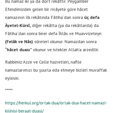
Bu namaz iki ya da dört rekâttır. Peygamber
Efendimizden gelen bir rivâyete göre hâcet
namazının ilk rekâtında Fâtiha`dan sonra
üç defa
Âyetel-Kürsî,
diğer rekâtta (ya da rekâtlarda) da
Fâtiha`dan sonra birer defa İhlâs ve Muavvizeteyn
(Felâk ve Nâs)
sûreleri okunur. Namazdan sonra
“hâcet duası”
okunur ve istekler Allah’a arzedilir.
Rabbimiz Azze ve Celle hazretleri, nafile
namazlarımızı bu şuurla eda etmeye bizleri muvaffak
eylesin.
*****
https://herkul.org/ortak-dua/ortak-dua-hacet-namazi-
kilinisi-beraat-duasi/