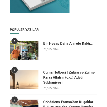
POPÜLER YAZILAR
1
Bir Hesap Daha Ahirete Kaldı…
28/07/2026
2
Cuma Hutbesi | Zulüm ve Zulme
Karşı Allah’ın (c.c.) Adeti
Sübhaniyesi
23/07/2026
3
Cohésions Fransa’dan Kuşakları
Buluşturan Yaz Kampı: Gençler