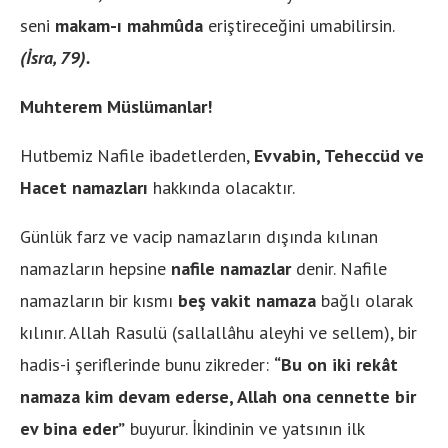
seni
makam-ı mahmûda
eriştireceğini umabilirsin.
(İsra, 79)
.
Muhterem Müslümanlar!
Hutbemiz Nafile ibadetlerden,
Evvabin
,
Teheccüd ve
Hacet
namazları
hakkında olacaktır.
Günlük farz ve vacip namazların dışında kılınan
namazların hepsine
nafile namazlar
denir. Nafile
namazların bir kısmı
beş vakit namaza
bağlı olarak
kılınır. Allah Rasulü (sallallâhu aleyhi ve sellem), bir
hadis-i şeriflerinde bunu zikreder:
“Bu on iki rekât
namaza kim devam ederse, Allah ona cennette bir
ev bina eder”
buyurur. İkindinin ve yatsının ilk