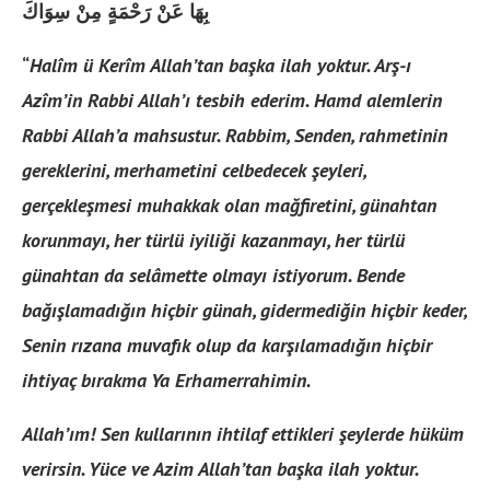
بِهَا عَنْ رَحْمَةٍ مِنْ سِوَاكَ
“
Halîm ü Kerîm Allah’tan başka ilah yoktur. Arş-ı
Azîm’in Rabbi Allah’ı tesbih ederim. Hamd alemlerin
Rabbi Allah’a mahsustur. Rabbim, Senden, rahmetinin
gereklerini, merhametini celbedecek şeyleri,
gerçekleşmesi muhakkak olan mağfiretini, günahtan
korunmayı, her türlü iyiliği kazanmayı, her türlü
günahtan da selâmette olmayı istiyorum. Bende
bağışlamadığın hiçbir günah, gidermediğin hiçbir keder,
Senin rızana muvafık olup da karşılamadığın hiçbir
ihtiyaç bırakma Ya Erhamerrahimin.
Allah’ım! Sen kullarının ihtilaf ettikleri şeylerde hüküm
verirsin. Yüce ve Azim Allah’tan başka ilah yoktur.