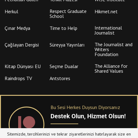
Respect Graduate
Herkul
Hikmet.net
School
International
Çınar Medya
Time to Help
Journalist
The Journalist and
Çağlayan Dergisi
Süreyya Yayınları
Writers
Foundation
The Alliance for
Kitap Dünyası EU
Seçme Dualar
Shared Values
Raindrops TV
Antstores
Bu Sesi Herkes Duysun Diyorsanız
Destek Olun, Hizmet Olsun!
PATREON
üzerinden sitemize bağışta
Sitemizde, tercihlerinizi ve tekrar ziyaretlerinizi hatırlayarak size en