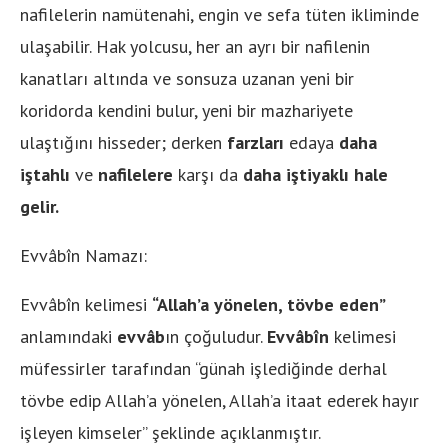
nafilelerin namütenahi, engin ve sefa tüten ikliminde
ulaşabilir. Hak yolcusu, her an ayrı bir nafilenin
kanatları altında ve sonsuza uzanan yeni bir
koridorda kendini bulur, yeni bir mazhariyete
ulaştığını hisseder; derken
farzları
edaya
daha
iştahlı
ve
nafilelere
karşı da
daha iştiyaklı hale
gelir.
Evvâbîn Namazı:
Evvâbîn kelimesi
“Allah’a yönelen, tövbe eden”
anlamındaki
evvâb
ın çoğuludur.
Evvâbîn
kelimesi
müfessirler tarafından “günah işlediğinde derhal
tövbe edip Allah’a yönelen, Allah’a itaat ederek hayır
işleyen kimseler” şeklinde açıklanmıştır.