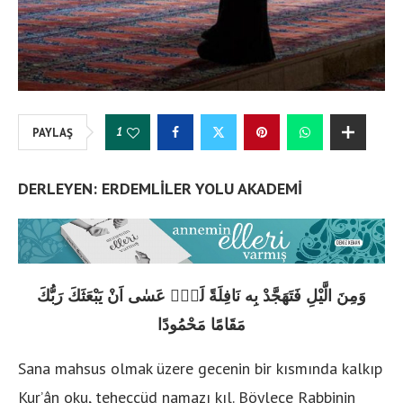
1
PAYLAŞ
DERLEYEN: ERDEMLİLER YOLU AKADEMİ
وَمِنَ الَّيْلِ فَتَهَجَّدْ بِه نَافِلَةً لَكَ
عَسٰى اَنْ يَبْعَثَكَ رَبُّكَ
مَقَامًا مَحْمُودًا
Sana mahsus olmak üzere gecenin bir kısmında kalkıp
Kur’ân oku, teheccüd namazı kıl. Böylece Rabbinin