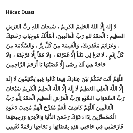
Hâcet Duası
لا إِلهَ إِلَّا اللهُ الحَلِيمُ الكَرِيمُ ، سُبحانَ اللهِ ربِّ العَرْشِ
العَظِيمِ : اَلْحَمْدُ للهِ رَبِّ الْعَالَمِينَ، أَسْأَلُكَ مُوجِبَاتِ رَحْمَتِكَ
، وَعَزَائِمَ مَغْفِرَتِكَ، وَالْغَنِيمَةَ مِنْ كُلِّ بِرٍّ ، وَالسَّلَامَةَ مِنْ
كَلِّ إِثْمٍ ، لَا تَدَعْ لِي ذَنْباً إِلَّا غَفَرْتَهُ ، وَلَا هَمّاً إِلَّا فَرَّجْتَهُ ، وَلَا
حَاجَةً هِيَ لَكَ رِضًى إِلَّا قَضَيْتَهَا يَا أَرْحَمَ الرَّاحِمِينَ
اللَّهُمَّ أَنْتَ تَحْكُمُ بَيْنَ عِبَادِكَ فِيمَا كَانُوا فِيهِ يَخْتَلِفُونَ لَا إِلَهَ
إِلَّا اللَّهُ الْعلِي العَظِيمُ لَا إِلَهَ إِلَّا اللَّهُ الْحلِيمُ الْكَرِيمُ سُبْحَانَ
رَبِّ السَّمَوَاتِ السَّبْعِ وَرَبِّ الْعَرْشِ الْعَظِيمِ اَلْحَمْدُ لِلَّهِ رَبِّ
الْعَالَمِينَ اَللَّهُمَّ كَاشِفَ الْغَمِّ مُفَرِّجَ الْهَمِّ مُجِيبَ دَعْوَةِ
الْمُضْطَرِّينَ اِذَا دَعَوْكَ رَحْمَنَ الدُّنْيَا وَالاَخِرَةِ وَرَحِيمَهُمَا
فَارْحَمْنِي فِي حَاجَتِي هَذِهِ بِقَضَائِهَا وَ نَجَاحِهَا رَحْمَةً تُغْنِينِي