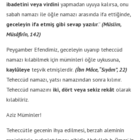
ibadetini veya virdini
yapmadan uyuya kalırsa, onu
sabah namazı ile öğle namazı arasında ifa ettiğinde,
geceleyin ifa etmiş gibi sevap yazılır
.”
(Müslim,
Müsâfirîn, 142)
Peygamber Efendimiz, geceleyin uyanıp teheccüd
namazı kılabilmek için müminleri öğle uykusuna,
kaylûleye
teşvik etmişlerdir.
(İbn Mâce, “Sıyâm”, 22)
Teheccüd namazı, yatsı namazından sonra kılınır.
Teheccüd namazını
iki, dört veya sekiz rekât
olarak
kılabiliriz.
Aziz Müminler!
Teheccütle gecenin ihya edilmesi, berzah aleminin