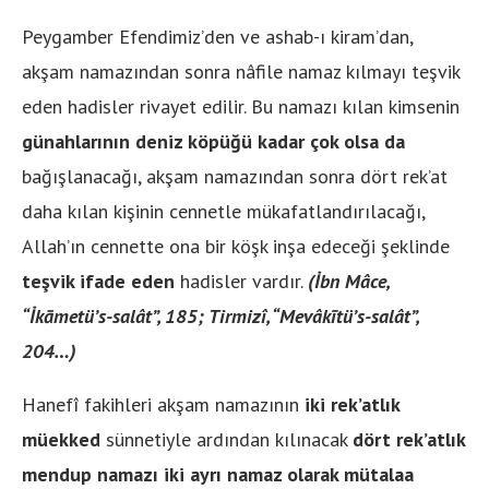
Peygamber Efendimiz’den ve ashab-ı kiram’dan,
akşam namazından sonra nâfile namaz kılmayı teşvik
eden hadisler rivayet edilir. Bu namazı kılan kimsenin
günahlarının deniz köpüğü kadar çok olsa da
bağışlanacağı, akşam namazından sonra dört rek’at
daha kılan kişinin cennetle mükafatlandırılacağı,
Allah’ın cennette ona bir köşk inşa edeceği şeklinde
teşvik ifade eden
hadisler vardır.
(İbn Mâce,
“İkāmetü’s-salât”, 185; Tirmizî, “Mevâkītü’s-salât”,
204…)
Hanefî fakihleri akşam namazının
iki rek’atlık
müekked
sünnetiyle ardından kılınacak
dört rek’atlık
mendup namazı iki ayrı namaz olarak mütalaa