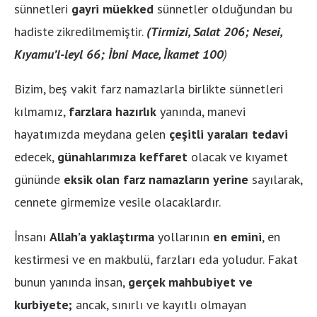
sünnetleri
gayri müekked
sünnetler olduğundan bu
hadiste zikredilmemiştir.
(Tirmizi, Salat 206; Nesei,
Kıyamu’l-leyl 66; İbni Mace, İkamet 100
)
Bizim, beş vakit farz namazlarla birlikte sünnetleri
kılmamız,
farzlara hazırlık
yanında, manevi
hayatımızda meydana gelen
çeşitli yaraları tedavi
edecek,
günahlarımıza keffaret
olacak ve kıyamet
gününde
eksik olan farz namazların yerine
sayılarak,
cennete girmemize vesile olacaklardır.
İnsanı
Allah’a yaklaştırma
yollarının
en emini
, en
kestirmesi ve en makbulü, farzları eda yoludur. Fakat
bunun yanında insan,
gerçek mahbubiyet ve
kurbiyete;
ancak, sınırlı ve kayıtlı olmayan