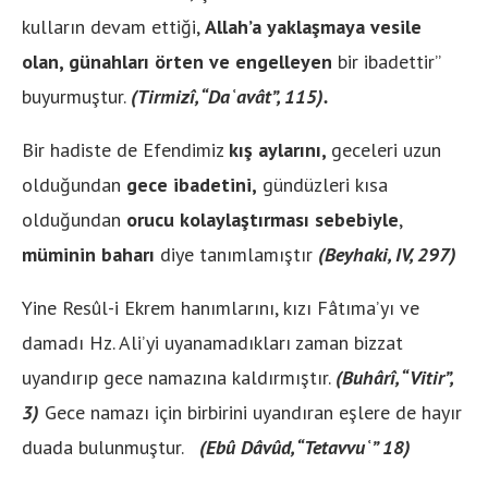
kulların devam ettiği,
Allah’a yaklaşmaya vesile
olan, günahları örten ve engelleyen
bir ibadettir”
buyurmuştur.
(Tirmizî, “Daʿavât”, 115).
Bir hadiste de Efendimiz
kış aylarını,
geceleri uzun
olduğundan
gece ibadetini,
gündüzleri kısa
olduğundan
orucu kolaylaştırması
sebebiyle
,
müminin baharı
diye tanımlamıştır
(Beyhaki, IV, 297)
Yine Resûl-i Ekrem hanımlarını, kızı Fâtıma’yı ve
damadı Hz. Ali’yi uyanamadıkları zaman bizzat
uyandırıp gece namazına kaldırmıştır.
(Buhârî, “Vitir”,
3)
Gece namazı için birbirini uyandıran eşlere de hayır
duada bulunmuştur.
(Ebû Dâvûd, “Tetavvuʿ” 18)