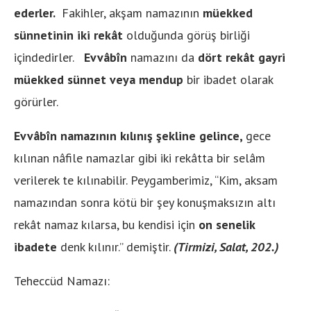
ederler.
Fakihler, akşam namazının
müekked
sünnetinin iki rekât
olduğunda görüş birliği
içindedirler.
Evvâbîn
namazını da
dört rekât
gayri
müekked sünnet veya mendup
bir ibadet olarak
görürler.
Evvâbîn
namazının kılınış şekline gelince,
gece
kılınan nâfile namazlar gibi iki rekâtta bir selâm
verilerek te kılınabilir. Peygamberimiz, “Kim, aksam
namazından sonra kötü bir şey konuşmaksızın altı
rekât namaz kılarsa, bu kendisi için
on senelik
ibadete
denk kılınır.” demiştir.
(Tirmizi, Salat, 202.)
Teheccüd Namazı: