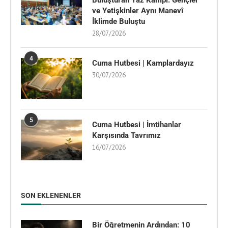
ve Yetişkinler Aynı Manevî
İklimde Buluştu
28/07/2026
4
Cuma Hutbesi | Kamplardayız
30/07/2026
5
Cuma Hutbesi | İmtihanlar
Karşısında Tavrımız
16/07/2026
SON EKLENENLER
Bir Öğretmenin Ardından: 10