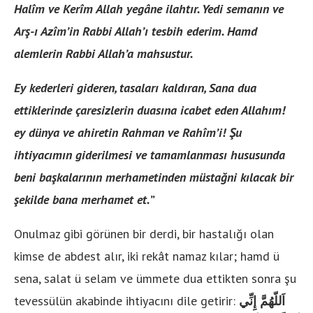
Halîm ve Kerîm Allah yegâne ilahtır. Yedi semanın ve
Arş-ı Azîm’in Rabbi Allah’ı tesbih ederim. Hamd
alemlerin Rabbi Allah’a mahsustur.
Ey kederleri gideren, tasaları kaldıran, Sana dua
ettiklerinde çaresizlerin duasına icabet eden Allahım!
ey dünya ve ahiretin Rahman ve Rahîm’i! Şu
ihtiyacımın giderilmesi ve tamamlanması hususunda
beni başkalarının merhametinden müstağni kılacak bir
şekilde bana merhamet et.
”
Onulmaz gibi görünen bir derdi, bir hastalığı olan
kimse de abdest alır, iki rekât namaz kılar; hamd ü
sena, salat ü selam ve ümmete dua ettikten sonra şu
tevessülün akabinde ihtiyacını dile getirir:
اَللّهُمَّ إِنِّي