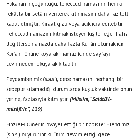
Fukahanın çoğunluğu, teheccüd namazının her iki
rekâtta bir selâm verilerek kılınmasını daha faziletli
kabul etmiştir. Kıraat gizli veya açık icra edilebilir.
Teheccüd namazını kılmak isteyen kişiler eğer hafız
değillerse namazda daha fazla Kur’ân okumak için
Kur’an’ı önüne koyarak -namaz içinde sayfayı
çevirmeden- okuyarak kılabilir.
Peygamberimiz (s.a.s.), gece namazını herhangi bir
sebeple kılamadığı durumlarda kuşluk vaktinde onun
yerine, fazlasıyla kılmıştır.
(Müslim, “Salâtü’l-
müsâfirîn”, 139)
Hazret-i Ömer’in rivayet ettiği bir hadiste: Efendimiz
(s.a.s.) buyururlar ki: “Kim devam ettiği
gece