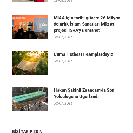
03/08/2026
MIAA için tarihi güven: 26 Milyon
dolarlık İslam Sanatları Müzesi
projesi ISRA’ya emanet
30/07/2026
Cuma Hutbesi | Kamplardayız
30/07/2026
Hakan Şahinli Zaandam’da Son
Yolculuğuna Uğurlandı
30/07/2026
BIZI TAKIP EDIN