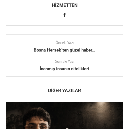
HIZMETTEN
Önceki Yazı
Bosna Hersek´ten güzel haber…
Sonraki Yazı
İnanmış insanın nitelikleri
DIĞER YAZILAR