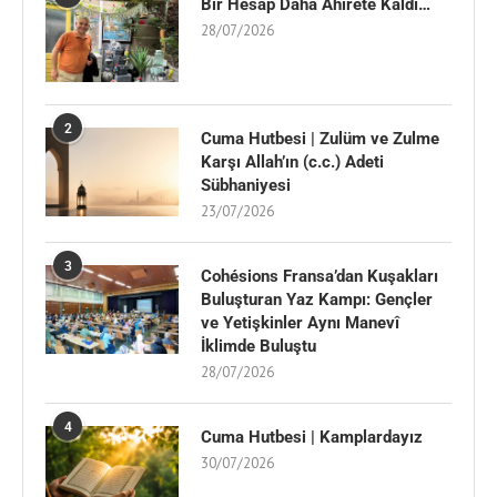
Bir Hesap Daha Ahirete Kaldı…
28/07/2026
2
Cuma Hutbesi | Zulüm ve Zulme
Karşı Allah’ın (c.c.) Adeti
Sübhaniyesi
23/07/2026
3
Cohésions Fransa’dan Kuşakları
Buluşturan Yaz Kampı: Gençler
ve Yetişkinler Aynı Manevî
İklimde Buluştu
28/07/2026
4
Cuma Hutbesi | Kamplardayız
30/07/2026