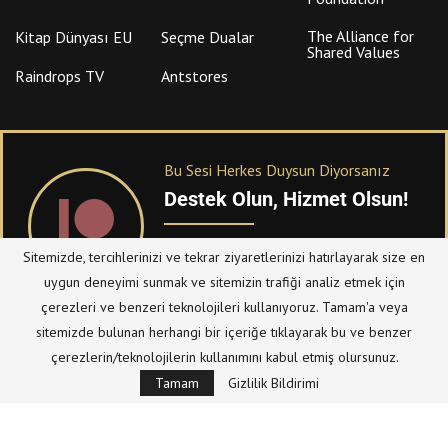
The Alliance for
Kitap Dünyası EU
Seçme Dualar
Shared Values
Raindrops TV
Antstores
Bu Sesi Herkes Duysun Diyorsanız
Destek Olun, Hizmet Olsun!
PATREON
üzerinden sitemize bağışta
Sitemizde, tercihlerinizi ve tekrar ziyaretlerinizi hatırlayarak size en
bulanabilirsiniz.
uygun deneyimi sunmak ve sitemizin trafiği analiz etmek için
çerezleri ve benzeri teknolojileri kullanıyoruz. Tamam'a veya
sitemizde bulunan herhangi bir içeriğe tıklayarak bu ve benzer
© Telif Hakkı 2023, Tüm Hakları Saklıdır |
@hizmetten.com
çerezlerin/teknolojilerin kullanımını kabul etmiş olursunuz.
Bize Ulaşın
Taziye Defteri
Tamam
Gizlilik Bildirimi
Gizlilik Politikası (Datenschutzerklärung)
Künye/Impressum