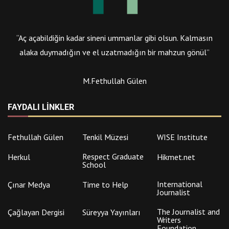
“Aç açabildiğin kadar sineni ummanlar gibi olsun. Kalmasın
alaka duymadığın ve el uzatmadığın bir mahzun gönül”
M.Fethullah Gülen
FAYDALI LINKLER
Fethullah Gülen
Tenkil Müzesi
WISE Institute
Respect Graduate
Herkul
Hikmet.net
School
International
Çınar Medya
Time to Help
Journalist
The Journalist and
Çağlayan Dergisi
Süreyya Yayınları
Writers
Foundation