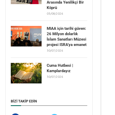
Arasında Yenilikçi Bir
Köprü
03/08/2026
MIAA için tarihi güven:
26 Milyon dolarlık
İslam Sanatları Müzesi
projesi ISRA’ya emanet
30/07/2026
Cuma Hutbesi |
Kamplardayız
30/07/2026
BIZI TAKIP EDIN