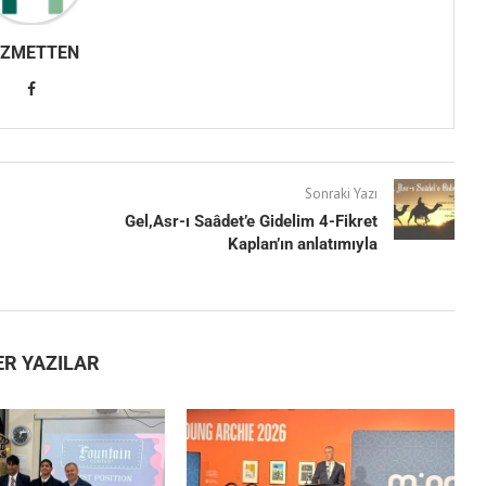
IZMETTEN
Sonraki Yazı
Gel,Asr-ı Saâdet’e Gidelim 4-Fikret
Kaplan’ın anlatımıyla
ER YAZILAR