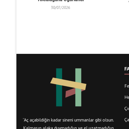
30/07/2026
F
Fe
He
Çı
Ça
“Aç açabildiğin kadar sineni ummanlar gibi olsun.
Kalmasın alaka duymadığın ve el uzatmadığın