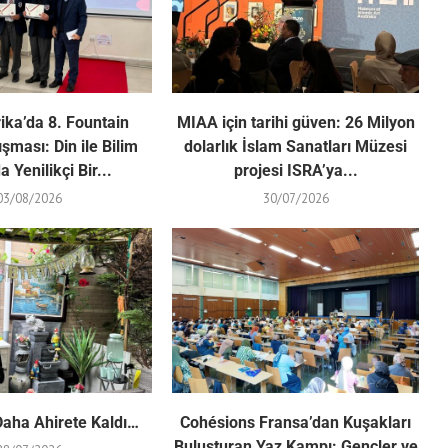
ika’da 8. Fountain
MIAA için tarihi güven: 26 Milyon
ışması: Din ile Bilim
dolarlık İslam Sanatları Müzesi
 Yenilikçi Bir...
projesi ISRA’ya...
03/08/2026
30/07/2026
Daha Ahirete Kaldı…
Cohésions Fransa’dan Kuşakları
Buluşturan Yaz Kampı: Gençler ve