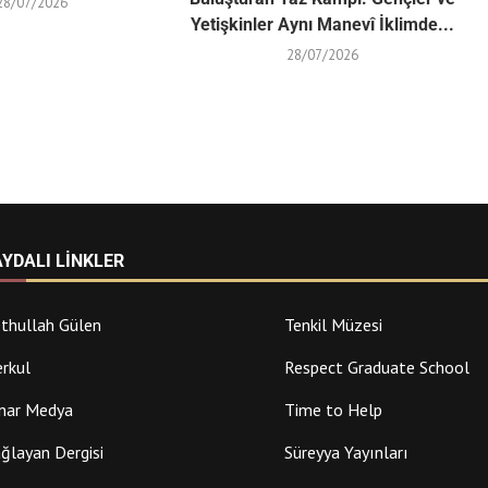
28/07/2026
Yetişkinler Aynı Manevî İklimde...
28/07/2026
AYDALI LINKLER
thullah Gülen
Tenkil Müzesi
rkul
Respect Graduate School
nar Medya
Time to Help
ğlayan Dergisi
Süreyya Yayınları