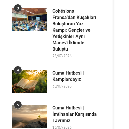
3
Cohésions
Fransa’dan Kuşakları
Buluşturan Yaz
Kampı: Gençler ve
Yetişkinler Aynı
Manevî İklimde
Buluştu
28/07/2026
4
Cuma Hutbesi |
Kamplardayız
30/07/2026
5
Cuma Hutbesi |
İmtihanlar Karşısında
Tavrımız
16/07/2026