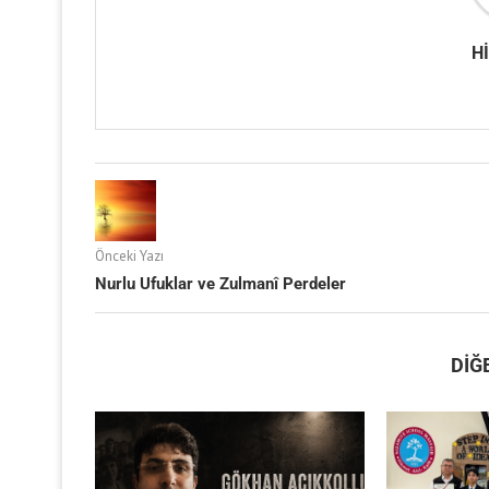
H
Önceki Yazı
Nurlu Ufuklar ve Zulmanî Perdeler
DIĞ