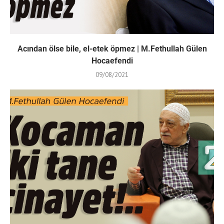
Acından ölse bile, el-etek öpmez | M.Fethullah Gülen
Hocaefendi
09/08/2021