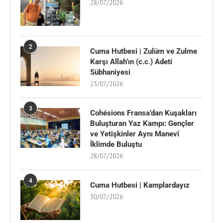
28/07/2026
2
Cuma Hutbesi | Zulüm ve Zulme
Karşı Allah’ın (c.c.) Adeti
Sübhaniyesi
23/07/2026
3
Cohésions Fransa’dan Kuşakları
Buluşturan Yaz Kampı: Gençler
ve Yetişkinler Aynı Manevî
İklimde Buluştu
28/07/2026
4
Cuma Hutbesi | Kamplardayız
30/07/2026