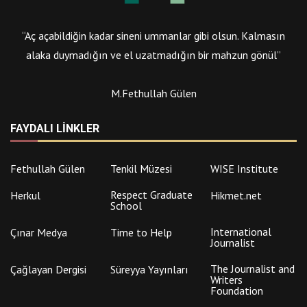
“Aç açabildiğin kadar sineni ummanlar gibi olsun. Kalmasın
alaka duymadığın ve el uzatmadığın bir mahzun gönül”
M.Fethullah Gülen
FAYDALI LINKLER
Fethullah Gülen
Tenkil Müzesi
WISE Institute
Respect Graduate
Herkul
Hikmet.net
School
International
Çınar Medya
Time to Help
Journalist
The Journalist and
Çağlayan Dergisi
Süreyya Yayınları
Writers
Foundation