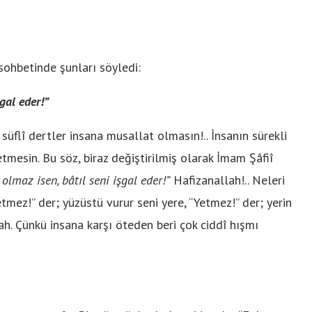
ohbetinde şunları söyledi:
gal eder!”
 süflî dertler insana musallat olmasın!.. İnsanın sürekli
etmesin. Bu söz, biraz değiştirilmiş olarak İmam Şâfiî
olmaz isen, bâtıl seni işgal eder!”
Hafizanallah!.. Neleri
 “Yetmez!” der; yüzüstü vurur seni yere, “Yetmez!” der; yerin
lah. Çünkü insana karşı öteden beri çok ciddî hışmı