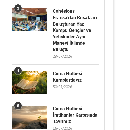
3
Cohésions
Fransa’dan Kuşakları
Buluşturan Yaz
Kampı: Gençler ve
Yetişkinler Aynı
Manevî İklimde
Buluştu
28/07/2026
4
Cuma Hutbesi |
Kamplardayız
30/07/2026
5
Cuma Hutbesi |
İmtihanlar Karşısında
Tavrımız
16/07/2026