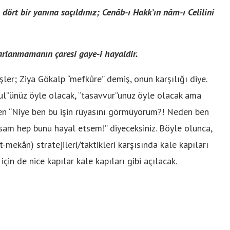
ört bir yanına saçıldınız; Cenâb-ı Hakk’ın nâm-ı Celîlini
arlanmamanın çaresi gaye-i hayaldir.
şler; Ziya Gökalp “mefkûre” demiş, onun karşılığı diye.
akkul”ünüz öyle olacak, “tasavvur”unuz öyle olacak ama
ken “Niye ben bu işin rüyasını görmüyorum?! Neden ben
sam hep bunu hayal etsem!” diyeceksiniz. Böyle olunca,
-mekân) stratejileri/taktikleri karşısında kale kapıları
n için de nice kapılar kale kapıları gibi açılacak.