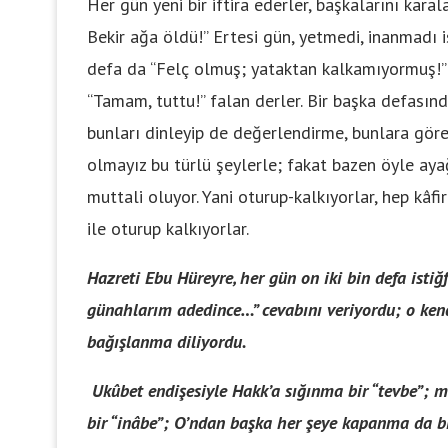
Her gün yeni bir iftira ederler, başkalarını kar
Bekir ağa öldü!” Ertesi gün, yetmedi, inanmadı i
defa da “Felç olmuş; yataktan kalkamıyormuş!” d
“Tamam, tuttu!” falan derler. Bir başka defasınd
bunları dinleyip de değerlendirme, bunlara göre 
olmayız bu türlü şeylerle; fakat bazen öyle aya
muttali oluyor. Yani oturup-kalkıyorlar, hep kâfir
ile oturup kalkıyorlar.
Hazreti Ebu Hüreyre, her gün on iki bin defa istiğf
günahlarım adedince…” cevabını veriyordu; o kend
bağışlanma diliyordu.
Ukûbet endişesiyle Hakk’a sığınma bir “tevbe”;
bir “inâbe”; O’ndan başka her şeye kapanma da bir