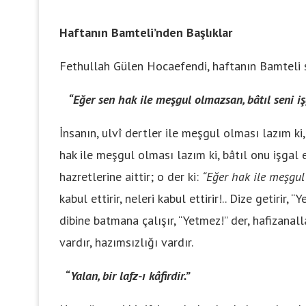
Haftanın Bamteli’nden Başlıklar
Fethullah Gülen Hocaefendi, haftanın Bamteli s
“Eğer sen hak ile meşgul olmazsan, bâtıl seni iş
İnsanın, ulvî dertler ile meşgul olması lazım ki,
hak ile meşgul olması lazım ki, bâtıl onu işgal 
hazretlerine aittir; o der ki:
“Eğer hak ile meşgul 
kabul ettirir, neleri kabul ettirir!.. Dize getirir,
dibine batmana çalışır, “Yetmez!” der, hafizanal
vardır, hazımsızlığı vardır.
“Yalan, bir lafz-ı kâfirdir.”