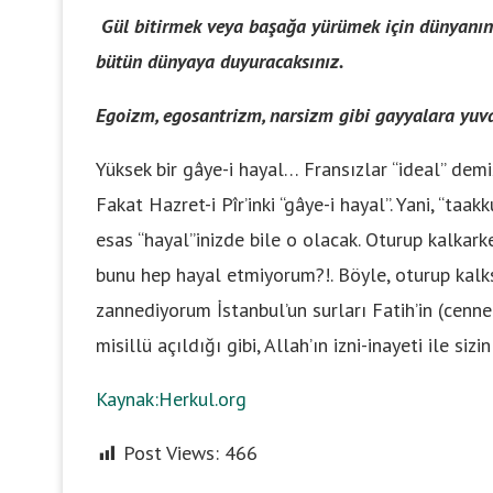
Gül bitirmek veya başağa yürümek için dünyanın d
bütün dünyaya duyuracaksınız.
Egoizm, egosantrizm, narsizm gibi gayyalara yuv
Yüksek bir gâye-i hayal… Fransızlar “ideal” demi
Fakat Hazret-i Pîr’inki “gâye-i hayal”. Yani, “ta
esas “hayal”inizde bile o olacak. Oturup kalkar
bunu hep hayal etmiyorum?!. Böyle, oturup kalk
zannediyorum İstanbul’un surları Fatih’in (cennet
misillü açıldığı gibi, Allah’ın izni-inayeti ile sizi
Kaynak:Herkul.org
Post Views:
466