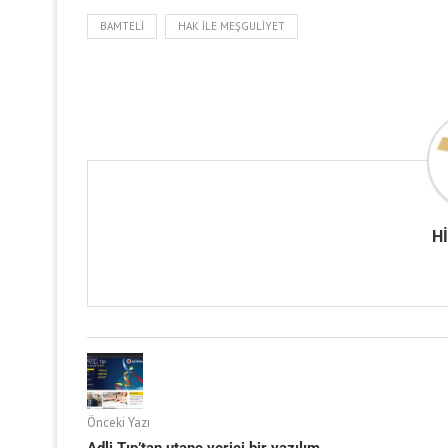
BAMTELI
HAK İLE MEŞGULIYET
H
Önceki Yazı