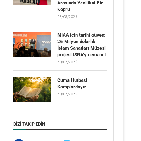
Arasında Yenilikçi Bir
Köprü
03/08/2026
MIAA için tarihi güven:
26 Milyon dolarlık
İslam Sanatları Müzesi
projesi ISRA’ya emanet
30/07/2026
Cuma Hutbesi |
Kamplardayız
30/07/2026
BIZI TAKIP EDIN