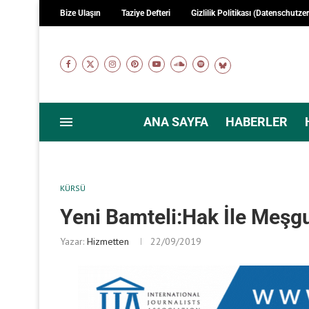
Bize Ulaşın
Taziye Defteri
Gizlilik Politikası (Datenschutze
ANA SAYFA
HABERLER
KÜRSÜ
Yeni Bamteli:Hak İle Meşgu
Yazar:
Hizmetten
22/09/2019