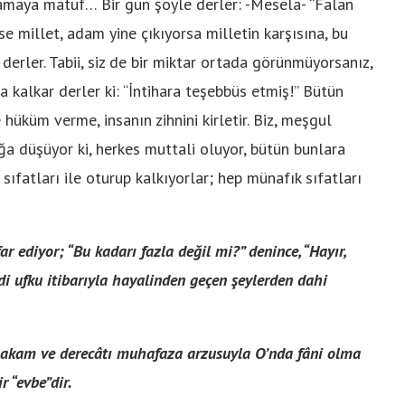
alamaya matuf… Bir gün şöyle derler: -Mesela- “Falan
se millet, adam yine çıkıyorsa milletin karşısına, bu
erler. Tabii, siz de bir miktar ortada görünmüyorsanız,
a kalkar derler ki: “İntihara teşebbüs etmiş!” Bütün
hüküm verme, insanın zihnini kirletir. Biz, meşgul
ğa düşüyor ki, herkes muttali oluyor, bütün bunlara
 sıfatları ile oturup kalkıyorlar; hep münafık sıfatları
ar ediyor; “Bu kadarı fazla değil mi?” denince, “Hayır,
i ufku itibarıyla hayalinden geçen şeylerden dahi
 makam ve derecâtı muhafaza arzusuyla O’nda fâni olma
 “evbe”dir.