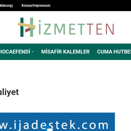
rklärung)
Künye/Impressum
HOCAEFENDI
MISAFIR KALEMLER
CUMA HUTBE
liyet