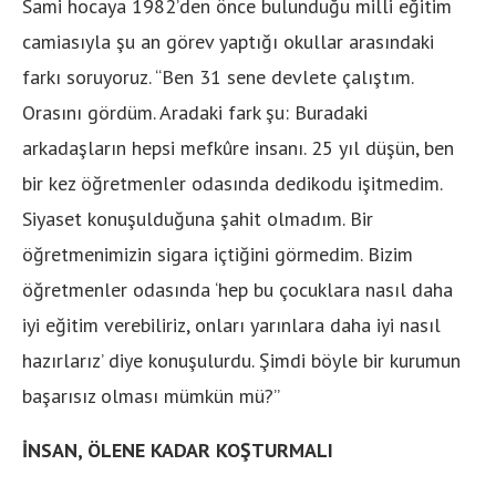
Sami hocaya 1982’den önce bulunduğu milli eğitim
camiasıyla şu an görev yaptığı okullar arasındaki
farkı soruyoruz. “Ben 31 sene devlete çalıştım.
Orasını gördüm. Aradaki fark şu: Buradaki
arkadaşların hepsi mefkûre insanı. 25 yıl düşün, ben
bir kez öğretmenler odasında dedikodu işitmedim.
Siyaset konuşulduğuna şahit olmadım. Bir
öğretmenimizin sigara içtiğini görmedim. Bizim
öğretmenler odasında ‘hep bu çocuklara nasıl daha
iyi eğitim verebiliriz, onları yarınlara daha iyi nasıl
hazırlarız’ diye konuşulurdu. Şimdi böyle bir kurumun
başarısız olması mümkün mü?”
İNSAN, ÖLENE KADAR KOŞTURMALI