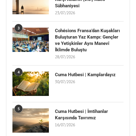
Sübhaniyesi
23/07/2026
3
Cohésions Fransa’dan Kuşakları
Buluşturan Yaz Kampı: Gençler
ve Yetişkinler Aynı Manevî
İklimde Buluştu
28/07/2026
4
Cuma Hutbesi | Kamplardayız
30/07/2026
5
Cuma Hutbesi | İmtihanlar
Karşısında Tavrımız
16/07/2026