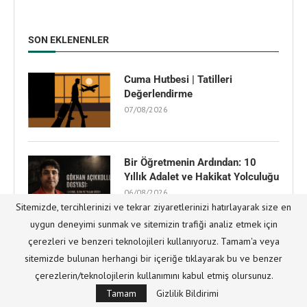
SON EKLENENLER
Cuma Hutbesi | Tatilleri
Değerlendirme
07/08/2026
Bir Öğretmenin Ardından: 10
Yıllık Adalet ve Hakikat Yolculuğu
06/08/2026
Sitemizde, tercihlerinizi ve tekrar ziyaretlerinizi hatırlayarak size en
uygun deneyimi sunmak ve sitemizin trafiği analiz etmek için
çerezleri ve benzeri teknolojileri kullanıyoruz. Tamam'a veya
Güney Afrika’da 8. Fountain
sitemizde bulunan herhangi bir içeriğe tıklayarak bu ve benzer
Dergisi Yarışması: Din ile Bilim
Arasında Yenilikçi Bir Köprü
çerezlerin/teknolojilerin kullanımını kabul etmiş olursunuz.
03/08/2026
Tamam
Gizlilik Bildirimi