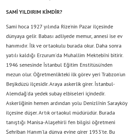
SAMİ YILDIRIM KİMDİR?
Sami hoca 1927 yılında Rize’nin Pazar ilçesinde
dünyaya gelir. Babası adliyede memur, annesi ise ev
hanımıdır. İlk ve ortaokulu burada okur. Daha sonra
yatılı kaldığı Erzurum’da Muhallim Mektebi’ni bitirir.
1946 senesinde İstanbul Eğitim Enstitüsü’nden
mezun olur. Öğretmenlikteki ilk görev yeri Trabzon’un
Beşikdüzü ilçesidir. Araya askerlik girer. İstanbul-
Alemdağ’da yedek subay elbiseleri içindedir.
Askerliğinin hemen ardından yolu Denizli’nin Sarayköy
ilçesine düşer. Artık ortaokul müdürüdür. Burada
tanıştığı Manisa-Alaşehirli fen bilgisi öğretmeni
Şehriban Hanım’la dünya evine girer 1953’te. Bu