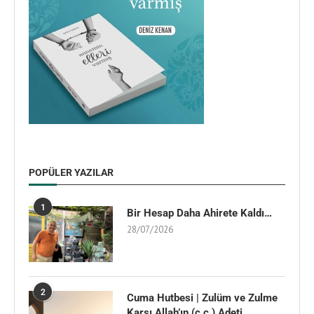
POPÜLER YAZILAR
1
Bir Hesap Daha Ahirete Kaldı…
28/07/2026
2
Cuma Hutbesi | Zulüm ve Zulme
Karşı Allah’ın (c.c.) Adeti