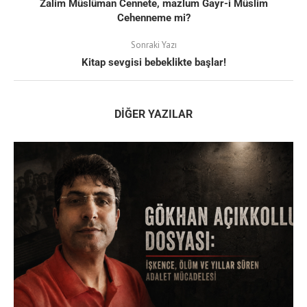
Zalim Müslüman Cennete, mazlum Gayr-i Müslim
Cehenneme mi?
Sonraki Yazı
Kitap sevgisi bebeklikte başlar!
DIĞER YAZILAR