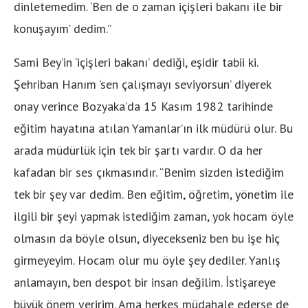
dinletemedim. ‘Ben de o zaman içişleri bakanı ile bir
konuşayım’ dedim.”
Sami Bey’in ‘içişleri bakanı’ dediği, eşidir tabii ki.
Şehriban Hanım ‘sen çalışmayı seviyorsun’ diyerek
onay verince Bozyaka’da 15 Kasım 1982 tarihinde
eğitim hayatına atılan Yamanlar’ın ilk müdürü olur. Bu
arada müdürlük için tek bir şartı vardır. O da her
kafadan bir ses çıkmasındır. “Benim sizden istediğim
tek bir şey var dedim. Ben eğitim, öğretim, yönetim ile
ilgili bir şeyi yapmak istediğim zaman, yok hocam öyle
olmasın da böyle olsun, diyecekseniz ben bu işe hiç
girmeyeyim. Hocam olur mu öyle şey dediler. Yanlış
anlamayın, ben despot bir insan değilim. İstişareye
büyük önem veririm. Ama herkes müdahale ederse de