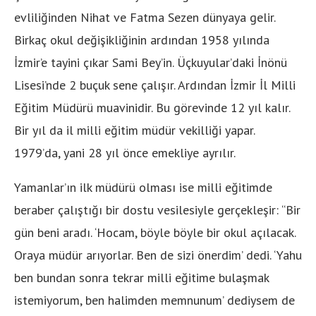
evliliğinden Nihat ve Fatma Sezen dünyaya gelir.
Birkaç okul değişikliğinin ardından 1958 yılında
İzmir’e tayini çıkar Sami Bey’in. Üçkuyular’daki İnönü
Lisesi’nde 2 buçuk sene çalışır. Ardından İzmir İl Milli
Eğitim Müdürü muavinidir. Bu görevinde 12 yıl kalır.
Bir yıl da il milli eğitim müdür vekilliği yapar.
1979’da, yani 28 yıl önce emekliye ayrılır.
Yamanlar’ın ilk müdürü olması ise milli eğitimde
beraber çalıştığı bir dostu vesilesiyle gerçekleşir: “Bir
gün beni aradı. ‘Hocam, böyle böyle bir okul açılacak.
Oraya müdür arıyorlar. Ben de sizi önerdim’ dedi. ‘Yahu
ben bundan sonra tekrar milli eğitime bulaşmak
istemiyorum, ben halimden memnunum’ dediysem de