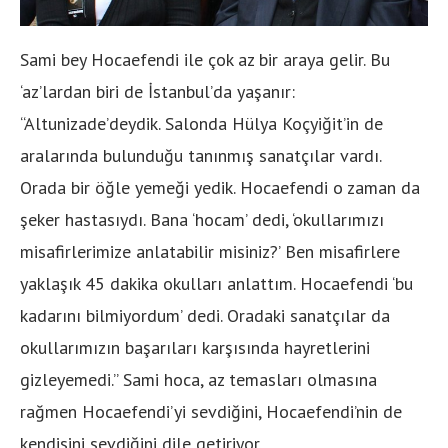
Sami bey Hocaefendi ile çok az bir araya gelir. Bu
‘az’lardan biri de İstanbul’da yaşanır:
“Altunizade’deydik. Salonda Hülya Koçyiğit’in de
aralarında bulunduğu tanınmış sanatçılar vardı.
Orada bir öğle yemeği yedik. Hocaefendi o zaman da
şeker hastasıydı. Bana ‘hocam’ dedi, ‘okullarımızı
misafirlerimize anlatabilir misiniz?’ Ben misafirlere
yaklaşık 45 dakika okulları anlattım. Hocaefendi ‘bu
kadarını bilmiyordum’ dedi. Oradaki sanatçılar da
okullarımızın başarıları karşısında hayretlerini
gizleyemedi.” Sami hoca, az temasları olmasına
rağmen Hocaefendi’yi sevdiğini, Hocaefendi’nin de
kendisini sevdiğini dile getiriyor.