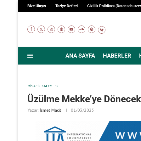
Bize Ulaşın
Taziye Defteri
Gizlilik Politikası (Datenschutze
ANA SAYFA
HABERLER
MISAFIR KALEMLER
Üzülme Mekke’ye Dönecek
Yazar:
İsmet Macit
01/03/2023