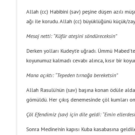
Allah (cc) Habibini (sav) peşine düşen azılı mü
ağı ile korudu. Allah (cc) büyüklüğünü küçük/zay
Mesaj netti: “Küfür ateşini söndüreceksin”
Derken yolları Kudeyt’e uğradı. Ümmü Mabed’ten
koyunumuz kalmadı cevabı alınca, kısır bir koy
Mana açıktı: “Tepeden tırnağa bereketsin”
Allah Rasulü’nün (sav) başına konan ödüle alda
gömüldü. Her çıkış denemesinde çöl kumları on
Çöl Efendimiz (sav) için dile geldi: “Emin ellerdes
Sonra Medine’nin kapısı Kuba kasabasına geldil