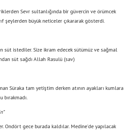
şriklerden Sevr sultanlığında bir güvercin ve örümcek
ıf şeylerden büyük neticeler çıkararak gösterdi.
 süt istediler. Size ikram edecek sütümüz ve sağmal
undan süt sağdı Allah Rasulü (sav)
nan Süraka tam yetiştim derken atının ayakları kumlara
u bırakmadı.
in”
er. Ondört gece burada kaldılar. Medine’de yapılacak