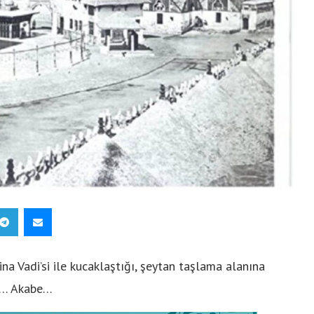
na Vadi’si ile kucaklaştığı, şeytan taşlama alanına
rı… Akabe…