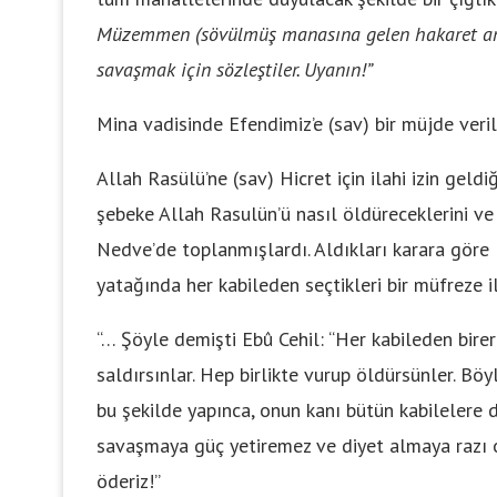
Müzemmen (sövülmüş manasına gelen hakaret amaçl
savaşmak için sözleştiler. Uyanın!”
Mina vadisinde Efendimiz’e (sav) bir müjde veril
Allah Rasülü’ne (sav) Hicret için ilahi izin geld
şebeke Allah Rasulün’ü nasıl öldüreceklerini ve
Nedve’de toplanmışlardı. Aldıkları karara göre
yatağında her kabileden seçtikleri bir müfreze i
“… Şöyle demişti Ebû Cehil: “Her kabileden birer
saldırsınlar. Hep birlikte vurup öldürsünler. Bö
bu şekilde yapınca, onun kanı bütün kabilelere 
savaşmaya güç yetiremez ve diyet almaya razı o
öderiz!”