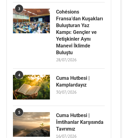
3
Cohésions
Fransa’dan Kuşakları
Buluşturan Yaz
Kampı: Gençler ve
Yetişkinler Aynı
Manevî İklimde
Buluştu
28/07/2026
4
Cuma Hutbesi |
Kamplardayız
30/07/2026
5
Cuma Hutbesi |
İmtihanlar Karşısında
Tavrımız
16/07/2026