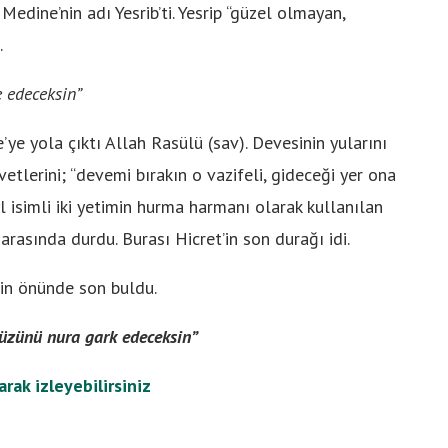
Medine’nin adı Yesrib’ti. Yesrip “güzel olmayan,
.
e edeceksin”
e yola çıktı Allah Rasülü (sav). Devesinin yularını
etlerini; “devemi bırakın o vazifeli, gideceği yer ona
yl isimli iki yetimin hurma harmanı olarak kullanılan
 arasında durdu. Burası Hicret’in son durağı idi.
nin önünde son buldu.
yüzünü nura gark edeceksin”
arak izleyebilirsiniz