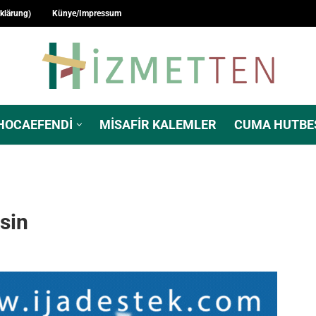
rklärung)
Künye/Impressum
HOCAEFENDI
MISAFIR KALEMLER
CUMA HUTBE
sin