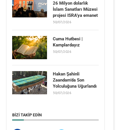
26 Milyon dolarlık
İslam Sanatları Müzesi
projesi ISRA’ya emanet
30/07/2026
Cuma Hutbesi |
Kamplardayız
30/07/2026
Hakan Şahinli
Zaandam’da Son
Yolculuğuna Uğurlandı
30/07/2026
BIZI TAKIP EDIN