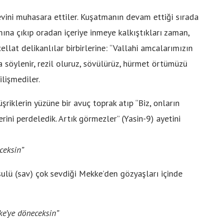
 evini muhasara ettiler. Kuşatmanın devam ettiği sırada
mına çıkıp oradan içeriye inmeye kalkıştıkları zaman,
ellat delikanlılar birbirlerine: “Vallahi amcalarımızın
a söylenir, rezil oluruz, sövülürüz, hürmet örtümüzü
ilişmediler.
üşriklerin yüzüne bir avuç toprak atıp “Biz, onların
erini perdeledik. Artık görmezler” (Yasin-9) ayetini
ceksin”
sulü (sav) çok sevdiği Mekke’den gözyaşları içinde
ke’ye döneceksin”