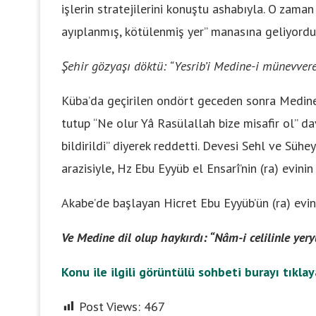
işlerin stratejilerini konuştu ashabıyla. O zaman 
ayıplanmış, kötülenmiş yer” manasına geliyordu
Şehir gözyaşı döktü: “Yesrib’i Medine-i münevver
Küba’da geçirilen ondört geceden sonra Medine’y
tutup “Ne olur Yâ Rasülallah bize misafir ol” dav
bildirildi” diyerek reddetti. Devesi Sehl ve Sühe
arazisiyle, Hz Ebu Eyyüb el Ensarî’nin (ra) evinin
Akabe’de başlayan Hicret Ebu Eyyüb’ün (ra) evi
Ve Medine dil olup haykırdı: “Nâm-i celilinle yer
Konu ile ilgili görüntülü sohbeti burayı tıklay
Post Views:
467