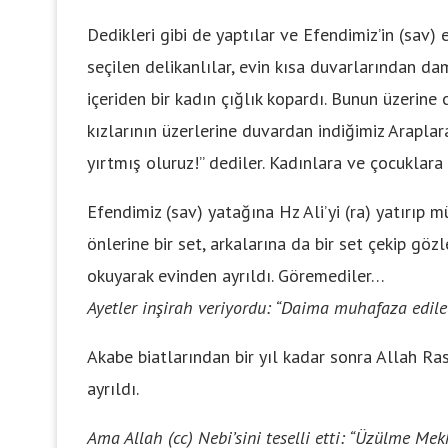
Dedikleri gibi de yaptılar ve Efendimiz’in (sav)
seçilen delikanlılar, evin kısa duvarlarından da
içeriden bir kadın çığlık kopardı. Bunun üzerine c
kızlarının üzerlerine duvardan indiğimiz Araplar
yırtmış oluruz!” dediler. Kadınlara ve çocuklara 
Efendimiz (sav) yatağına Hz Ali’yi (ra) yatırıp m
önlerine bir set, arkalarına da bir set çekip gözl
okuyarak evinden ayrıldı. Göremediler…
Ayetler inşirah veriyordu: “Daima muhafaza edile
Akabe biatlarından bir yıl kadar sonra Allah Ra
ayrıldı.
Ama Allah (cc) Nebi’sini teselli etti: “Üzülme Mek