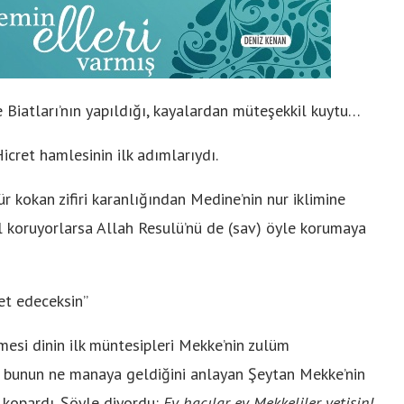
 Biatları’nın yapıldığı, kayalardan müteşekkil kuytu…
Hicret hamlesinin ilk adımlarıydı.
r kokan zifiri karanlığından Medine’nin nur iklimine
asıl koruyorlarsa Allah Resulü’nü de (sav) öyle korumaya
ret edeceksin”
esi dinin ilk müntesipleri Mekke’nin zulüm
e bunun ne manaya geldiğini anlayan Şeytan Mekke’nin
 kopardı. Şöyle diyordu:
Ey hacılar, ey Mekkeliler, yetişin!