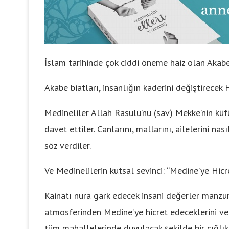
İslam tarihinde çok ciddi öneme haiz olan Akabe
Akabe biatları, insanlığın kaderini değiştirecek 
Medineliler Allah Rasulü’nü (sav) Mekke’nin küfü
davet ettiler. Canlarını, mallarını, ailelerini n
söz verdiler.
Ve Medinelilerin kutsal sevinci: “Medine’ye Hic
Kainatı nura gark edecek insani değerler manzum
atmosferinden Medine’ye hicret edeceklerini v
tüm mahallelerinde duyulacak şekilde bir çığlık