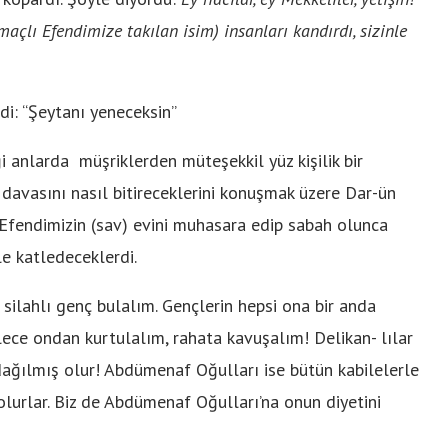
ı Efendimize takılan isim) insanları kandırdı, sizinle
di: “Şeytanı yeneceksin”
iği anlarda müşriklerden müteşekkil yüz kişilik bir
 davasını nasıl bitireceklerini konuşmak üzere Dar-ün
 Efendimizin (sav) evini muhasara edip sabah olunca
le katledeceklerdi.
 silahlı genç bulalım. Gençlerin hepsi ona bir anda
ylece ondan kurtulalım, rahata kavuşalım! Delikan- lılar
dağılmış olur! Abdümenaf Oğulları ise bütün kabilelerle
lurlar. Biz de Abdümenaf Oğulları’na onun diyetini