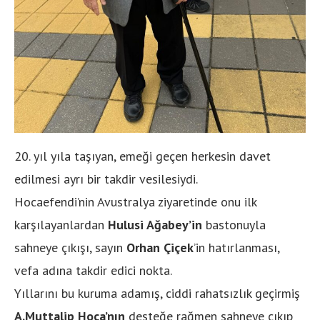
20. yıl yıla taşıyan, emeği geçen herkesin davet
edilmesi ayrı bir takdir vesilesiydi.
Hocaefendi’nin Avustralya ziyaretinde onu ilk
karşılayanlardan
Hulusi Ağabey’in
bastonuyla
sahneye çıkışı, sayın
Orhan Çiçek
’in hatırlanması,
vefa adına takdir edici nokta.
Yıllarını bu kuruma adamış, ciddi rahatsızlık geçirmiş
A.Muttalip Hoca’nın
desteğe rağmen sahneye çıkıp