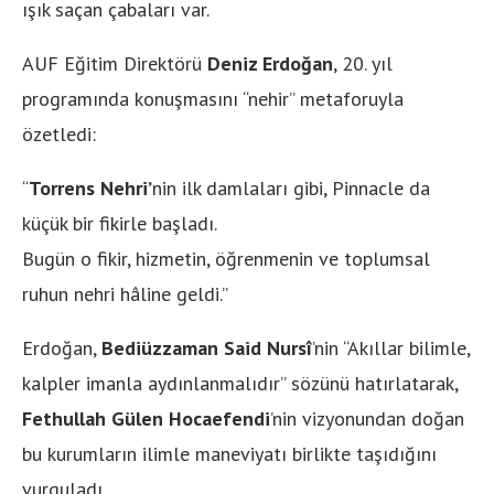
ışık saçan çabaları var.
AUF Eğitim Direktörü
Deniz Erdoğan
, 20. yıl
programında konuşmasını “nehir” metaforuyla
özetledi:
“
Torrens Nehri’
nin ilk damlaları gibi, Pinnacle da
küçük bir fikirle başladı.
Bugün o fikir, hizmetin, öğrenmenin ve toplumsal
ruhun nehri hâline geldi.”
Erdoğan,
Bediüzzaman Said Nursî
’nin “Akıllar bilimle,
kalpler imanla aydınlanmalıdır” sözünü hatırlatarak,
Fethullah Gülen Hocaefendi
’nin vizyonundan doğan
bu kurumların ilimle maneviyatı birlikte taşıdığını
vurguladı.