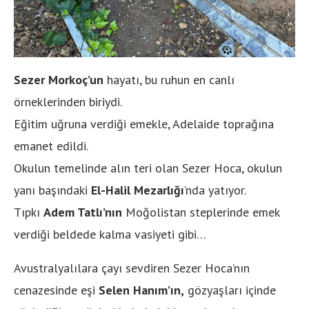
Sezer Morkoç’un
hayatı, bu ruhun en canlı
örneklerinden biriydi.
Eğitim uğruna verdiği emekle, Adelaide toprağına
emanet edildi.
Okulun temelinde alın teri olan Sezer Hoca, okulun
yanı başındaki
El-Halil Mezarlığı
’nda yatıyor.
Tıpkı
Adem Tatlı’nın
Moğolistan steplerinde emek
verdiği beldede kalma vasiyeti gibi…
Avustralyalılara çayı sevdiren Sezer Hoca’nın
cenazesinde eşi
Selen Hanım’ın,
gözyaşları içinde