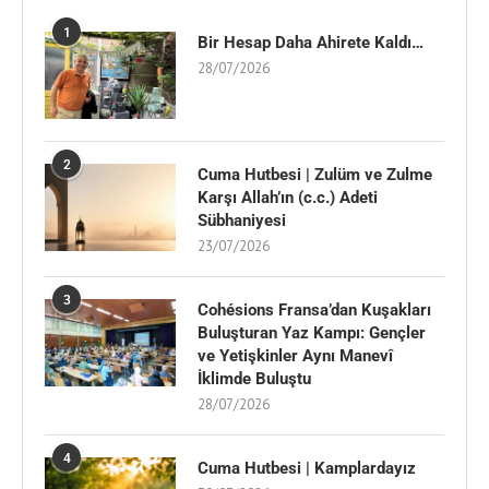
1
Bir Hesap Daha Ahirete Kaldı…
28/07/2026
2
Cuma Hutbesi | Zulüm ve Zulme
Karşı Allah’ın (c.c.) Adeti
Sübhaniyesi
23/07/2026
3
Cohésions Fransa’dan Kuşakları
Buluşturan Yaz Kampı: Gençler
ve Yetişkinler Aynı Manevî
İklimde Buluştu
28/07/2026
4
Cuma Hutbesi | Kamplardayız