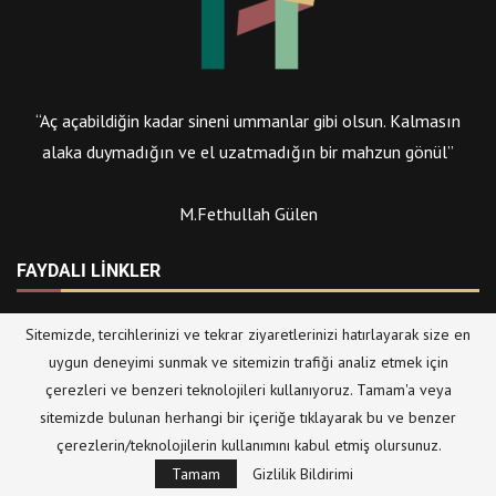
“Aç açabildiğin kadar sineni ummanlar gibi olsun. Kalmasın
alaka duymadığın ve el uzatmadığın bir mahzun gönül”
M.Fethullah Gülen
FAYDALI LINKLER
Fethullah Gülen
Tenkil Müzesi
WISE Institute
Sitemizde, tercihlerinizi ve tekrar ziyaretlerinizi hatırlayarak size en
uygun deneyimi sunmak ve sitemizin trafiği analiz etmek için
Respect Graduate
Herkul
Hikmet.net
çerezleri ve benzeri teknolojileri kullanıyoruz. Tamam'a veya
School
sitemizde bulunan herhangi bir içeriğe tıklayarak bu ve benzer
International
Çınar Medya
Time to Help
çerezlerin/teknolojilerin kullanımını kabul etmiş olursunuz.
Journalist
Tamam
Gizlilik Bildirimi