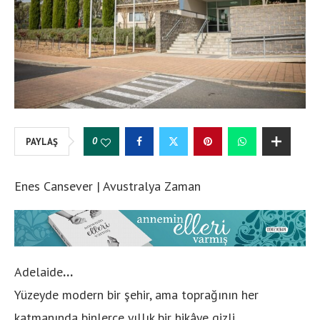
0
PAYLAŞ
Enes Cansever | Avustralya Zaman
Adelaide
…
Yüzeyde modern bir şehir, ama toprağının her
katmanında binlerce yıllık bir hikâye gizli.