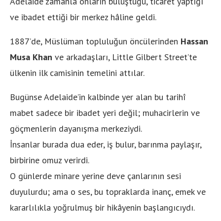
Adelaide zamanla onların buluştuğu, ticaret yaptığı
ve ibadet ettiği bir merkez hâline geldi.
1887’de, Müslüman topluluğun öncülerinden
Hassan
Musa Khan
ve arkadaşları, Little Gilbert Street’te
ülkenin ilk camisinin temelini attılar.
Bugünse Adelaide’in kalbinde yer alan bu tarihî
mabet sadece bir ibadet yeri değil; muhacirlerin ve
göçmenlerin dayanışma merkeziydi.
İnsanlar burada dua eder, iş bulur, barınma paylaşır,
birbirine omuz verirdi.
O günlerde minare yerine deve çanlarının sesi
duyulurdu; ama o ses, bu topraklarda inanç, emek ve
kararlılıkla yoğrulmuş bir hikâyenin başlangıcıydı.