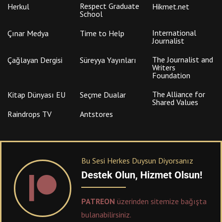
Respect Graduate
Herkul
Hikmet.net
School
International
Çınar Medya
Time to Help
Journalist
The Journalist and
Çağlayan Dergisi
Süreyya Yayınları
Writers
Foundation
The Alliance for
Kitap Dünyası EU
Seçme Dualar
Shared Values
Raindrops TV
Antstores
Bu Sesi Herkes Duysun Diyorsanız
Destek Olun, Hizmet Olsun!
PATREON
üzerinden sitemize bağışta
bulanabilirsiniz.