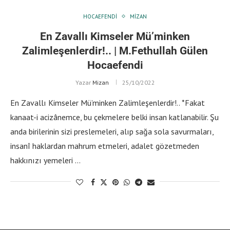
HOCAEFENDI
MIZAN
En Zavallı Kimseler Mü’minken
Zalimleşenlerdir!.. | M.Fethullah Gülen
Hocaefendi
Yazar
Mizan
25/10/2022
En Zavallı Kimseler Mü’minken Zalimleşenlerdir!.. *Fakat
kanaat-i acizânemce, bu çekmelere belki insan katlanabilir. Şu
anda birilerinin sizi preslemeleri, alıp sağa sola savurmaları,
insanî haklardan mahrum etmeleri, adalet gözetmeden
hakkınızı yemeleri …