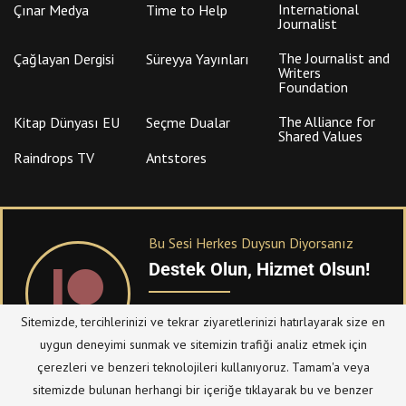
International
Çınar Medya
Time to Help
Journalist
The Journalist and
Çağlayan Dergisi
Süreyya Yayınları
Writers
Foundation
The Alliance for
Kitap Dünyası EU
Seçme Dualar
Shared Values
Raindrops TV
Antstores
Bu Sesi Herkes Duysun Diyorsanız
Destek Olun, Hizmet Olsun!
PATREON
üzerinden sitemize bağışta
Sitemizde, tercihlerinizi ve tekrar ziyaretlerinizi hatırlayarak size en
bulanabilirsiniz.
uygun deneyimi sunmak ve sitemizin trafiği analiz etmek için
çerezleri ve benzeri teknolojileri kullanıyoruz. Tamam'a veya
sitemizde bulunan herhangi bir içeriğe tıklayarak bu ve benzer
© Telif Hakkı 2023, Tüm Hakları Saklıdır |
@hizmetten.com