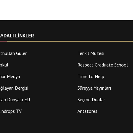
AYDALI LINKLER
thullah Gülen
Tenkil Müzesi
rkul
Respect Graduate School
nar Medya
Time to Help
ğlayan Dergisi
Süreyya Yayınları
tap Dünyası EU
Seçme Dualar
indrops TV
Antstores