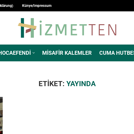
rklärung)
Künye/Impressum
HOCAEFENDI
MISAFIR KALEMLER
CUMA HUTBE
ETIKET:
YAYINDA