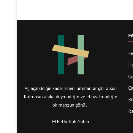
F
Fe
He
Çı
Ça
“Aç açabildiğin kadar sineni ummanlar gibi olsun.
Kalmasın alaka duymadığın ve el uzatmadığın
Ki
bir mahzun gönül”
Ra
M.Fethullah Gülen