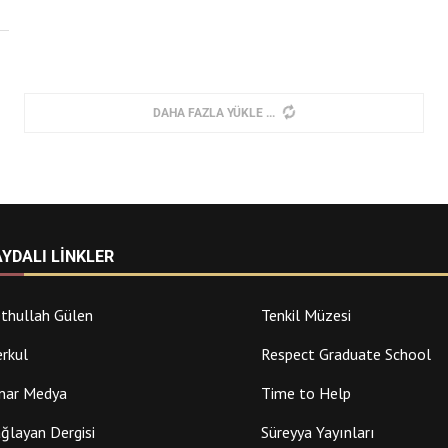
DAHA FAZLA YÜKLE
AYDALI LINKLER
thullah Gülen
Tenkil Müzesi
rkul
Respect Graduate School
nar Medya
Time to Help
ğlayan Dergisi
Süreyya Yayınları