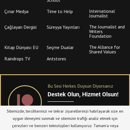
International
Çınar Medya
Time to Help
Journalist
The Journalist and
Çağlayan Dergisi
Süreyya Yayınları
Writers
Foundation
The Alliance for
Kitap Dünyası EU
Seçme Dualar
Shared Values
Raindrops TV
Antstores
Bu Sesi Herkes Duysun Diyorsanız
Destek Olun, Hizmet Olsun!
PATREON
üzerinden sitemize bağışta
Sitemizde, tercihlerinizi ve tekrar ziyaretlerinizi hatırlayarak size en
bulanabilirsiniz.
uygun deneyimi sunmak ve sitemizin trafiği analiz etmek için
çerezleri ve benzeri teknolojileri kullanıyoruz. Tamam'a veya