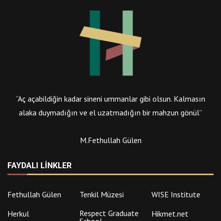
“Aç açabildiğin kadar sineni ummanlar gibi olsun. Kalmasın
alaka duymadığın ve el uzatmadığın bir mahzun gönül”
M.Fethullah Gülen
FAYDALI LINKLER
Fethullah Gülen
Tenkil Müzesi
WISE Institute
Respect Graduate
Herkul
Hikmet.net
School