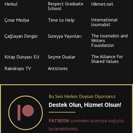
Respect Graduate
Herkul
Hikmet.net
School
International
Çınar Medya
Time to Help
Journalist
The Journalist and
Çağlayan Dergisi
Süreyya Yayınları
Writers
Foundation
The Alliance for
Kitap Dünyası EU
Seçme Dualar
Shared Values
Raindrops TV
Antstores
Bu Sesi Herkes Duysun Diyorsanız
Destek Olun, Hizmet Olsun!
PATREON
üzerinden sitemize bağışta
bulanabilirsiniz.