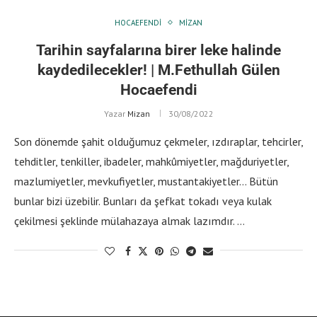
HOCAEFENDI
MIZAN
Tarihin sayfalarına birer leke halinde
kaydedilecekler! | M.Fethullah Gülen
Hocaefendi
Yazar
Mizan
30/08/2022
Son dönemde şahit olduğumuz çekmeler, ızdıraplar, tehcirler,
tehditler, tenkiller, ibadeler, mahkûmiyetler, mağduriyetler,
mazlumiyetler, mevkufiyetler, mustantakiyetler… Bütün
bunlar bizi üzebilir. Bunları da şefkat tokadı veya kulak
çekilmesi şeklinde mülahazaya almak lazımdır. …