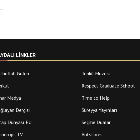
AYDALI LINKLER
thullah Gülen
Tenkil Müzesi
rkul
Respect Graduate School
nar Medya
Time to Help
ğlayan Dergisi
Süreyya Yayınları
tap Dünyası EU
Seçme Dualar
indrops TV
Antstores