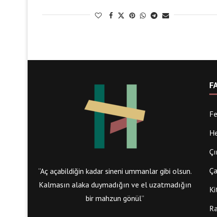
F
Fe
He
Çı
Ça
“Aç açabildiğin kadar sineni ummanlar gibi olsun.
Kalmasın alaka duymadığın ve el uzatmadığın
Ki
bir mahzun gönül”
Ra