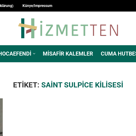
rklärung)
Künye/Impressum
HOCAEFENDI
MISAFIR KALEMLER
CUMA HUTBE
ETIKET:
SAINT SULPICE KILISESI