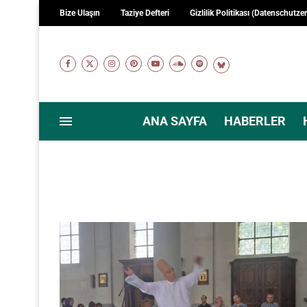
Bize Ulaşın
Taziye Defteri
Gizlilik Politikası (Datenschutze
ANA SAYFA
HABERLER