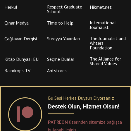
Respect Graduate
Herkul
Hikmet.net
School
International
Çınar Medya
Time to Help
Journalist
The Journalist and
Çağlayan Dergisi
Süreyya Yayınları
Writers
Foundation
The Alliance for
Kitap Dünyası EU
Seçme Dualar
Shared Values
Raindrops TV
Antstores
Bu Sesi Herkes Duysun Diyorsanız
Destek Olun, Hizmet Olsun!
PATREON
üzerinden sitemize bağışta
bulanabilirsiniz.