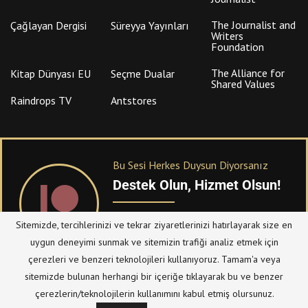
The Journalist and
Çağlayan Dergisi
Süreyya Yayınları
Writers
Foundation
The Alliance for
Kitap Dünyası EU
Seçme Dualar
Shared Values
Raindrops TV
Antstores
Bu Sesi Herkes Duysun Diyorsanız
Destek Olun, Hizmet Olsun!
PATREON
üzerinden sitemize bağışta
Sitemizde, tercihlerinizi ve tekrar ziyaretlerinizi hatırlayarak size en
bulanabilirsiniz.
uygun deneyimi sunmak ve sitemizin trafiği analiz etmek için
çerezleri ve benzeri teknolojileri kullanıyoruz. Tamam'a veya
sitemizde bulunan herhangi bir içeriğe tıklayarak bu ve benzer
© Telif Hakkı 2023, Tüm Hakları Saklıdır |
@hizmetten.com
çerezlerin/teknolojilerin kullanımını kabul etmiş olursunuz.
Bize Ulaşın
Taziye Defteri