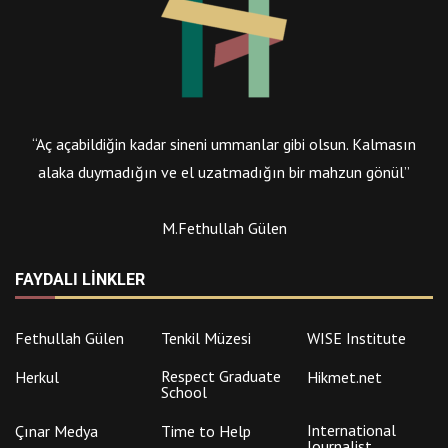
“Aç açabildiğin kadar sineni ummanlar gibi olsun. Kalmasın
alaka duymadığın ve el uzatmadığın bir mahzun gönül”
M.Fethullah Gülen
FAYDALI LINKLER
Fethullah Gülen
Tenkil Müzesi
WISE Institute
Respect Graduate
Herkul
Hikmet.net
School
International
Çınar Medya
Time to Help
Journalist