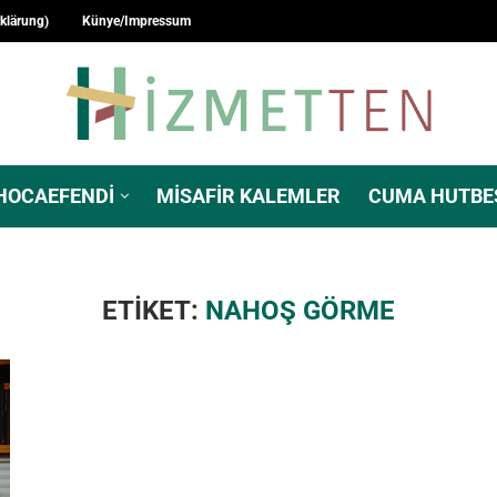
rklärung)
Künye/Impressum
HOCAEFENDI
MISAFIR KALEMLER
CUMA HUTBE
ETIKET:
NAHOŞ GÖRME