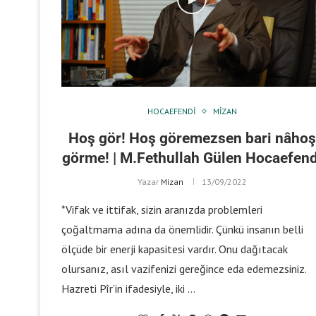
HOCAEFENDI
MIZAN
Hoş gör! Hoş göremezsen bari nâhoş
görme! | M.Fethullah Gülen Hocaefend
Yazar
Mizan
13/09/2022
*Vifak ve ittifak, sizin aranızda problemleri
çoğaltmama adına da önemlidir. Çünkü insanın belli
ölçüde bir enerji kapasitesi vardır. Onu dağıtacak
olursanız, asıl vazifenizi gereğince eda edemezsiniz.
Hazreti Pîr’in ifadesiyle, iki …