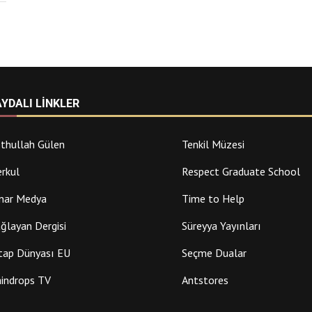
AYDALI LINKLER
thullah Gülen
Tenkil Müzesi
rkul
Respect Graduate School
nar Medya
Time to Help
ğlayan Dergisi
Süreyya Yayınları
tap Dünyası EU
Seçme Dualar
indrops TV
Antstores