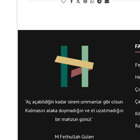
F
Fe
He
Çı
Ça
“Aç açabildiğin kadar sineni ummanlar gibi olsun.
Kalmasın alaka duymadığın ve el uzatmadığın
Ki
bir mahzun gönül”
Ra
M.Fethullah Gülen