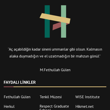
“Aç açabildiğin kadar sineni ummanlar gibi olsun. Kalmasın
alaka duymadığın ve el uzatmadığın bir mahzun gönül”
M.Fethullah Gülen
FAYDALI LINKLER
Fethullah Gülen
Tenkil Müzesi
WISE Institute
Respect Graduate
Herkul
Hikmet.net
School