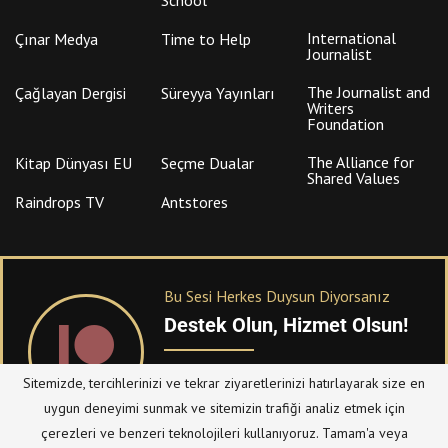
International
Çınar Medya
Time to Help
Journalist
The Journalist and
Çağlayan Dergisi
Süreyya Yayınları
Writers
Foundation
The Alliance for
Kitap Dünyası EU
Seçme Dualar
Shared Values
Raindrops TV
Antstores
Bu Sesi Herkes Duysun Diyorsanız
Destek Olun, Hizmet Olsun!
PATREON
üzerinden sitemize bağışta
Sitemizde, tercihlerinizi ve tekrar ziyaretlerinizi hatırlayarak size en
bulanabilirsiniz.
uygun deneyimi sunmak ve sitemizin trafiği analiz etmek için
çerezleri ve benzeri teknolojileri kullanıyoruz. Tamam'a veya