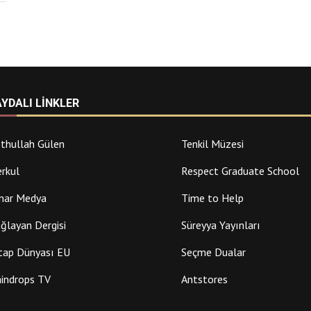
AYDALI LINKLER
thullah Gülen
Tenkil Müzesi
rkul
Respect Graduate School
nar Medya
Time to Help
ğlayan Dergisi
Süreyya Yayınları
tap Dünyası EU
Seçme Dualar
indrops TV
Antstores