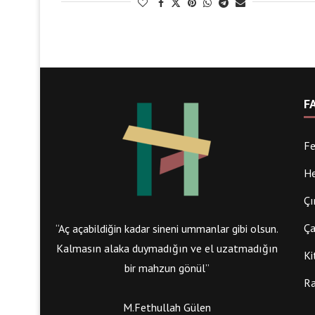
F
Fe
He
Çı
Ça
“Aç açabildiğin kadar sineni ummanlar gibi olsun.
Kalmasın alaka duymadığın ve el uzatmadığın
Ki
bir mahzun gönül”
Ra
M.Fethullah Gülen