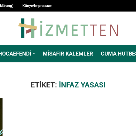
rklärung)
Künye/Impressum
HOCAEFENDI
MISAFIR KALEMLER
CUMA HUTBE
ETIKET:
INFAZ YASASI