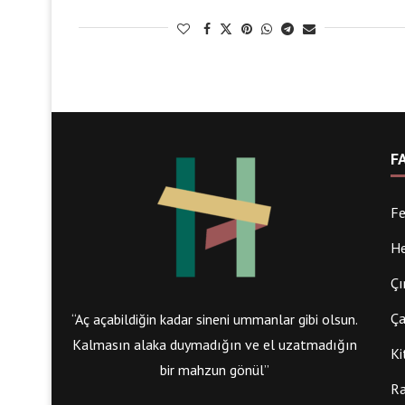
F
Fe
He
Çı
Ça
“Aç açabildiğin kadar sineni ummanlar gibi olsun.
Kalmasın alaka duymadığın ve el uzatmadığın
Ki
bir mahzun gönül”
Ra