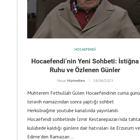
HOCAEFENDI
Hocaefendi’nin Yeni Sohbeti: İstiğna
Ruhu ve Özlenen Günler
Yazar
Hizmetten
18/04/2023
Muhterem Fethullah Gülen Hocaefendi’nin cuma günü
teravih namazından sonra yaptığı sohbet
Herkülnağme youtube kanalında yayınlandı.
Hocaefendi sohbetinde İzmir Kestanepazarı’nda taht
kulübede kaldığı günlere dair hatıraları ile Erzurum ve
Edirne’den Ramazan …