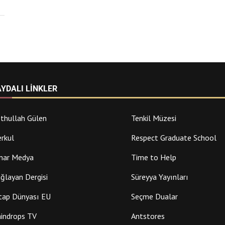
AYDALI LINKLER
thullah Gülen
Tenkil Müzesi
rkul
Respect Graduate School
nar Medya
Time to Help
ğlayan Dergisi
Süreyya Yayınları
tap Dünyası EU
Seçme Dualar
indrops TV
Antstores