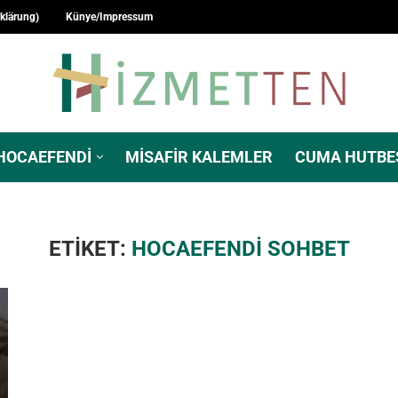
rklärung)
Künye/Impressum
HOCAEFENDI
MISAFIR KALEMLER
CUMA HUTBE
ETIKET:
HOCAEFENDI SOHBET