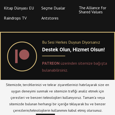
The Alliance for
Kitap Dünyası EU
Seçme Dualar
Shared Values
Raindrops TV
Antstores
Bu Sesi Herkes Duysun Diyorsanız
Destek Olun, Hizmet Olsun!
PATREON
üzerinden sitemize bağışta
bulanabilirsiniz.
Sitemizde, tercihlerinizi ve tekrar ziyaretlerinizi hatırlayarak size en
© Telif Hakkı 2023, Tüm Hakları Saklıdır |
@hizmetten.com
uygun deneyimi sunmak ve sitemizin trafiği analiz etmek için
Bize Ulaşın
Taziye Defteri
çerezleri ve benzeri teknolojileri kullanıyoruz. Tamam'a veya
Gizlilik Politikası (Datenschutzerklärung)
Künye/Impressum
sitemizde bulunan herhangi bir içeriğe tıklayarak bu ve benzer
çerezlerin/teknolojilerin kullanımını kabul etmiş olursunuz.