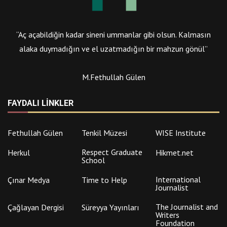
“Aç açabildiğin kadar sineni ummanlar gibi olsun. Kalmasın
alaka duymadığın ve el uzatmadığın bir mahzun gönül”
M.Fethullah Gülen
FAYDALI LINKLER
Fethullah Gülen
Tenkil Müzesi
WISE Institute
Respect Graduate
Herkul
Hikmet.net
School
International
Çınar Medya
Time to Help
Journalist
The Journalist and
Çağlayan Dergisi
Süreyya Yayınları
Writers
Foundation