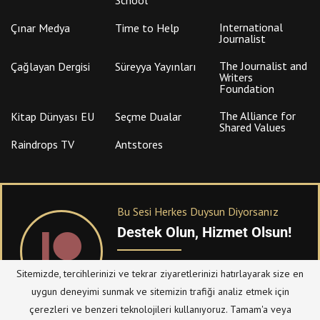
International
Çınar Medya
Time to Help
Journalist
The Journalist and
Çağlayan Dergisi
Süreyya Yayınları
Writers
Foundation
The Alliance for
Kitap Dünyası EU
Seçme Dualar
Shared Values
Raindrops TV
Antstores
Bu Sesi Herkes Duysun Diyorsanız
Destek Olun, Hizmet Olsun!
PATREON
üzerinden sitemize bağışta
Sitemizde, tercihlerinizi ve tekrar ziyaretlerinizi hatırlayarak size en
bulanabilirsiniz.
uygun deneyimi sunmak ve sitemizin trafiği analiz etmek için
çerezleri ve benzeri teknolojileri kullanıyoruz. Tamam'a veya