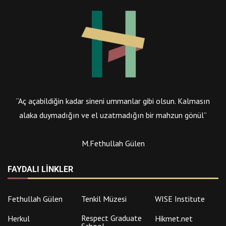
“Aç açabildiğin kadar sineni ummanlar gibi olsun. Kalmasın
alaka duymadığın ve el uzatmadığın bir mahzun gönül”
M.Fethullah Gülen
FAYDALI LINKLER
Fethullah Gülen
Tenkil Müzesi
WISE Institute
Respect Graduate
Herkul
Hikmet.net
School