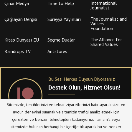
International
Çınar Medya
Time to Help
Journalist
The Journalist and
Çağlayan Dergisi
Süreyya Yayınları
Writers
Foundation
The Alliance for
Kitap Dünyası EU
Seçme Dualar
Shared Values
Raindrops TV
Antstores
Bu Sesi Herkes Duysun Diyorsanız
Destek Olun, Hizmet Olsun!
PATREON
üzerinden sitemize bağışta
Sitemizde, tercihlerinizi ve tekrar ziyaretlerinizi hatırlayarak size en
bulanabilirsiniz.
uygun deneyimi sunmak ve sitemizin trafiği analiz etmek için
çerezleri ve benzeri teknolojileri kullanıyoruz. Tamam'a veya
sitemizde bulunan herhangi bir içeriğe tıklayarak bu ve benzer
© Telif Hakkı 2023, Tüm Hakları Saklıdır |
@hizmetten.com