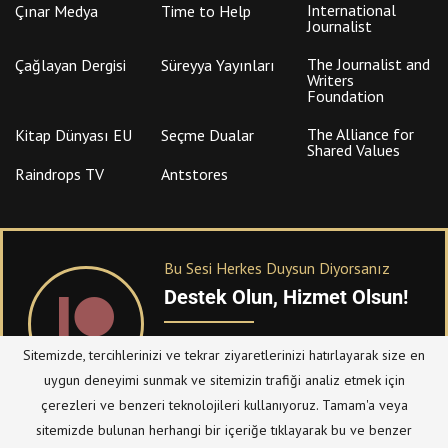
International
Çınar Medya
Time to Help
Journalist
The Journalist and
Çağlayan Dergisi
Süreyya Yayınları
Writers
Foundation
The Alliance for
Kitap Dünyası EU
Seçme Dualar
Shared Values
Raindrops TV
Antstores
Bu Sesi Herkes Duysun Diyorsanız
Destek Olun, Hizmet Olsun!
PATREON
üzerinden sitemize bağışta
Sitemizde, tercihlerinizi ve tekrar ziyaretlerinizi hatırlayarak size en
bulanabilirsiniz.
uygun deneyimi sunmak ve sitemizin trafiği analiz etmek için
çerezleri ve benzeri teknolojileri kullanıyoruz. Tamam'a veya
sitemizde bulunan herhangi bir içeriğe tıklayarak bu ve benzer
© Telif Hakkı 2023, Tüm Hakları Saklıdır |
@hizmetten.com