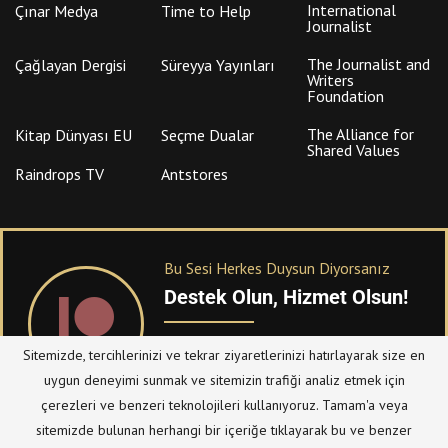
International
Çınar Medya
Time to Help
Journalist
The Journalist and
Çağlayan Dergisi
Süreyya Yayınları
Writers
Foundation
The Alliance for
Kitap Dünyası EU
Seçme Dualar
Shared Values
Raindrops TV
Antstores
Bu Sesi Herkes Duysun Diyorsanız
Destek Olun, Hizmet Olsun!
PATREON
üzerinden sitemize bağışta
Sitemizde, tercihlerinizi ve tekrar ziyaretlerinizi hatırlayarak size en
bulanabilirsiniz.
uygun deneyimi sunmak ve sitemizin trafiği analiz etmek için
çerezleri ve benzeri teknolojileri kullanıyoruz. Tamam'a veya
sitemizde bulunan herhangi bir içeriğe tıklayarak bu ve benzer
© Telif Hakkı 2023, Tüm Hakları Saklıdır |
@hizmetten.com