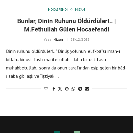
HOCAEFENDI
MIZAN
Bunlar, Dinin Ruhunu Öldürdüler!.. |
M.Fethullah Gülen Hocaefendi
Yazar
Mizan
28/12/2022
Dinin ruhunu öldürdüler!.. *Diriliş yolunun “elif-bâ”sı iman-ı
billah.. bir üst faslı marifetullah.. daha bir üst faslı
muhabbetullah.. sonra da onun tarafından esip gelen bir bâd-
ı saba gibi aşk ve “iştiyak …