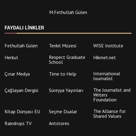
M.Fethullah Gülen
FAYDALI LINKLER
Fethullah Gülen
Tenkil Müzesi
WISE Institute
Respect Graduate
Herkul
Hikmet.net
School
International
Çınar Medya
Time to Help
Journalist
The Journalist and
Çağlayan Dergisi
Süreyya Yayınları
Writers
Foundation
The Alliance for
Kitap Dünyası EU
Seçme Dualar
Shared Values
Raindrops TV
Antstores