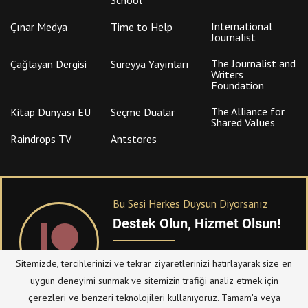
International
Çınar Medya
Time to Help
Journalist
The Journalist and
Çağlayan Dergisi
Süreyya Yayınları
Writers
Foundation
The Alliance for
Kitap Dünyası EU
Seçme Dualar
Shared Values
Raindrops TV
Antstores
Bu Sesi Herkes Duysun Diyorsanız
Destek Olun, Hizmet Olsun!
PATREON
üzerinden sitemize bağışta
Sitemizde, tercihlerinizi ve tekrar ziyaretlerinizi hatırlayarak size en
bulanabilirsiniz.
uygun deneyimi sunmak ve sitemizin trafiği analiz etmek için
çerezleri ve benzeri teknolojileri kullanıyoruz. Tamam'a veya