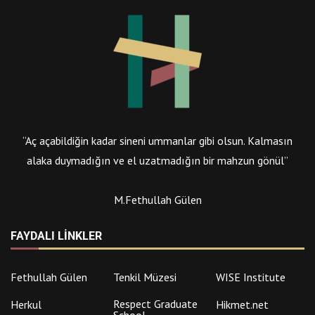
“Aç açabildiğin kadar sineni ummanlar gibi olsun. Kalmasın
alaka duymadığın ve el uzatmadığın bir mahzun gönül”
M.Fethullah Gülen
FAYDALI LINKLER
Fethullah Gülen
Tenkil Müzesi
WISE Institute
Respect Graduate
Herkul
Hikmet.net
School