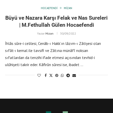
HOCAEFENDI
MIZAN
Büyü ve Nazara Karşı Felak ve Nas Sureleri
| M.Fethullah Gülen Hocaefendi
Yazar
Mizan
30/09/2022
İhlâs sûre-i celilesi, Cenâb-ı Hakk’ın lâzım-ı Zâtiyesi olan
sıfât-ı kemal ile tavsifi ve Zâtına münâfî noksan
sıfatlardan da tenzihi ifade etmesi açısından tevhid-i
ulûhiyeti takrir eder. Kâfirûn sûresi ise, ibadet …