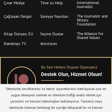
International
Çınar Medya
Time to Help
Journalist
The Journalist and
Çağlayan Dergisi
Süreyya Yayınları
Writers
Foundation
The Alliance for
Kitap Dünyası EU
Seçme Dualar
Shared Values
Raindrops TV
Antstores
Bu Sesi Herkes Duysun Diyorsanız
Destek Olun, Hizmet Olsun!
PATREON
üzerinden sitemize bağışta
Sitemizde, tercihlerinizi ve tekrar ziyaretlerinizi hatırlayarak size en
bulanabilirsiniz.
uygun deneyimi sunmak ve sitemizin trafiği analiz etmek için
çerezleri ve benzeri teknolojileri kullanıyoruz. Tamam'a veya
sitemizde bulunan herhangi bir içeriğe tıklayarak bu ve benzer
© Telif Hakkı 2023, Tüm Hakları Saklıdır |
@hizmetten.com