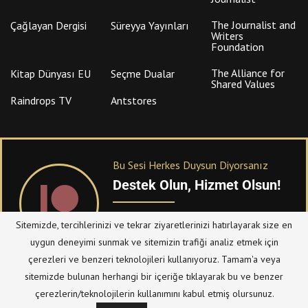
The Journalist and
Çağlayan Dergisi
Süreyya Yayınları
Writers
Foundation
The Alliance for
Kitap Dünyası EU
Seçme Dualar
Shared Values
Raindrops TV
Antstores
Bu Sesi Herkes Duysun Diyorsanız
Destek Olun, Hizmet Olsun!
PATREON
üzerinden sitemize bağışta
Sitemizde, tercihlerinizi ve tekrar ziyaretlerinizi hatırlayarak size en
bulanabilirsiniz.
uygun deneyimi sunmak ve sitemizin trafiği analiz etmek için
çerezleri ve benzeri teknolojileri kullanıyoruz. Tamam'a veya
sitemizde bulunan herhangi bir içeriğe tıklayarak bu ve benzer
© Telif Hakkı 2023, Tüm Hakları Saklıdır |
@hizmetten.com
çerezlerin/teknolojilerin kullanımını kabul etmiş olursunuz.
Bize Ulaşın
Taziye Defteri