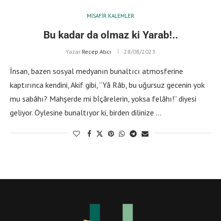
MISAFIR KALEMLER
Bu kadar da olmaz ki Yarab!..
Yazar
Recep Atıcı
28/08/2023
İnsan, bazen sosyal medyanın bunaltıcı atmosferine
kaptırınca kendini, Akif gibi, “Yâ Râb, bu uğursuz gecenin yok
mu sabâhı? Mahşerde mi bîçârelerin, yoksa felâhı!” diyesi
geliyor. Öylesine bunaltıyor ki, birden dilinize …