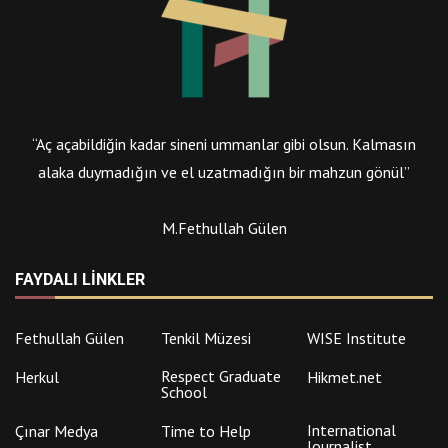
“Aç açabildiğin kadar sineni ummanlar gibi olsun. Kalmasın
alaka duymadığın ve el uzatmadığın bir mahzun gönül”
M.Fethullah Gülen
FAYDALI LINKLER
Fethullah Gülen
Tenkil Müzesi
WISE Institute
Respect Graduate
Herkul
Hikmet.net
School
International
Çınar Medya
Time to Help
Journalist