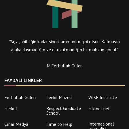
“Aç açabildiğin kadar sineni ummanlar gibi olsun. Kalmasın
alaka duymadığın ve el uzatmadığın bir mahzun gönül”
M.Fethullah Gülen
FAYDALI LINKLER
Fethullah Gülen
Tenkil Müzesi
WISE Institute
Respect Graduate
Herkul
Hikmet.net
School
International
Çınar Medya
Time to Help
Journalist