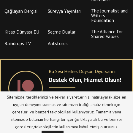
The Journalist and
Çağlayan Dergisi
Süreyya Yayınları
Writers
Foundation
The Alliance for
Kitap Dünyası EU
Seçme Dualar
Shared Values
Raindrops TV
Antstores
Bu Sesi Herkes Duysun Diyorsanız
Destek Olun, Hizmet Olsun!
PATREON
üzerinden sitemize bağışta
Sitemizde, tercihlerinizi ve tekrar ziyaretlerinizi hatırlayarak size en
bulanabilirsiniz.
uygun deneyimi sunmak ve sitemizin trafiği analiz etmek için
çerezleri ve benzeri teknolojileri kullanıyoruz. Tamam'a veya
sitemizde bulunan herhangi bir içeriğe tıklayarak bu ve benzer
© Telif Hakkı 2023, Tüm Hakları Saklıdır |
@hizmetten.com
çerezlerin/teknolojilerin kullanımını kabul etmiş olursunuz.
Bize Ulaşın
Taziye Defteri