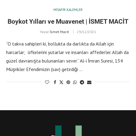
MISAFIR KALEMLER
Boykot Yılları ve Muavenet | İSMET MACİT
Yazar
İsmet Macit
29/12/2021
“O takva sahipleri ki, bollukta da darlıkta da Allah için
harcarlar; öfkelerini yutarlar ve insanları affederler. Allah da
güzel davranışta bulunanları sever.” Al-i İmran Suresi, 134
Müşrikler Efendimizin (sav) getirdiği …