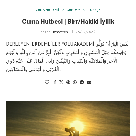
CUMA HUTBESI
GÜNDEM
TÜRKÇE
Cuma Hutbesi | Birr/Hakiki İyilik
Yazar
Hizmetten
29/05/2026
DERLEYEN: ERDEMLİLER YOLU AKADEMİ لَيْسَ الْبِرَّ أَنْ تُوَلُّوا
وُجُوهَكُمْ قِبَلَ الْمَشْرِقِ وَالْمَغْرِبِ وَلَكِنَّ الْبِرَّ مَنْ آمَنَ بِاللَّهِ وَالْيَوْمِ
الْآخِرِ وَالْمَلَائِكَةِ وَالْكِتَابِ وَالنَّبِيِّينَ وَآتَى الْمَالَ عَلَى حُبِّهِ ذَوِي
الْقُرْبَى وَالْيَتَامَى وَالْمَسَاكِينَ …