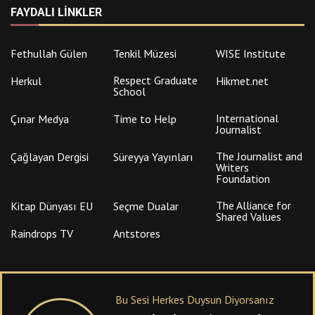
FAYDALI LINKLER
Fethullah Gülen
Tenkil Müzesi
WISE Institute
Respect Graduate
Herkul
Hikmet.net
School
International
Çınar Medya
Time to Help
Journalist
The Journalist and
Çağlayan Dergisi
Süreyya Yayınları
Writers
Foundation
The Alliance for
Kitap Dünyası EU
Seçme Dualar
Shared Values
Raindrops TV
Antstores
Bu Sesi Herkes Duysun Diyorsanız