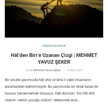
MISAFIR KALEMLER
Hâl’den Birr’e Uzanan Çizgi | MEHMET
YAVUZ ŞEKER
Yazar
Mehmet Yavuz Şeker
15/07/2022
Bir önceki yazımızda hâl ehli ve ibnü’l-vakit insanların
durumundan bahsetmiştik. Bu yazımızda ise eksik kalan bir
hususu tamamlamak istiyoruz. Hak dostları “biz hâl ehli
olalım, vaktin çocuğu olalım” iddiasında asla …