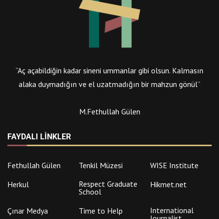
“Aç açabildiğin kadar sineni ummanlar gibi olsun. Kalmasın
alaka duymadığın ve el uzatmadığın bir mahzun gönül”
M.Fethullah Gülen
FAYDALI LINKLER
Fethullah Gülen
Tenkil Müzesi
WISE Institute
Respect Graduate
Herkul
Hikmet.net
School
International
Çınar Medya
Time to Help
Journalist