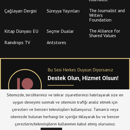
The Journalist and
Çağlayan Dergisi
Süreyya Yayınları
Writers
Foundation
The Alliance for
Kitap Dünyası EU
Seçme Dualar
Shared Values
Raindrops TV
Antstores
Bu Sesi Herkes Duysun Diyorsanız
Destek Olun, Hizmet Olsun!
PATREON
üzerinden sitemize bağışta
Sitemizde, tercihlerinizi ve tekrar ziyaretlerinizi hatırlayarak size en
bulanabilirsiniz.
uygun deneyimi sunmak ve sitemizin trafiği analiz etmek için
çerezleri ve benzeri teknolojileri kullanıyoruz. Tamam'a veya
sitemizde bulunan herhangi bir içeriğe tıklayarak bu ve benzer
© Telif Hakkı 2023, Tüm Hakları Saklıdır |
@hizmetten.com
çerezlerin/teknolojilerin kullanımını kabul etmiş olursunuz.
Bize Ulaşın
Taziye Defteri