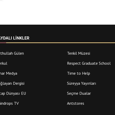
AYDALI LINKLER
thullah Gülen
Tenkil Müzesi
rkul
Respect Graduate School
nar Medya
Time to Help
ğlayan Dergisi
Süreyya Yayınları
tap Dünyası EU
Seçme Dualar
indrops TV
Antstores