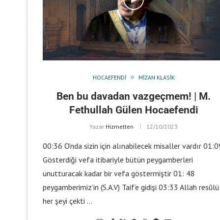
HOCAEFENDI
MIZAN KLASIK
Ben bu davadan vazgeçmem! | M.
Fethullah Gülen Hocaefendi
Yazar
Hizmetten
12/10/2023
00:36 O’nda sizin için alınabilecek misaller vardır 01:0
Gösterdiği vefa itibariyle bütün peygamberleri
unutturacak kadar bir vefa göstermiştir 01: 48
peygamberimiz’in (S.A.V) Taif’e gidişi 03:33 Allah resûlü
her şeyi çekti …