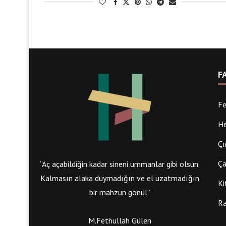
F
Fe
He
Çı
Ça
“Aç açabildiğin kadar sineni ummanlar gibi olsun.
Kalmasın alaka duymadığın ve el uzatmadığın
Ki
bir mahzun gönül”
Ra
M.Fethullah Gülen