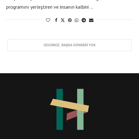
programını yerleştiren ve insanın kalbini …
“Aç açabildiğin kadar sineni ummanlar gibi olsun. Kalmasın
alaka duymadığın ve el uzatmadığın bir mahzun gönül”