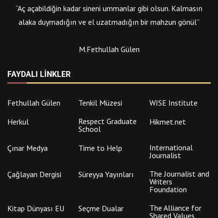
M.Fethullah Gülen
FAYDALI LINKLER
Fethullah Gülen
Tenkil Müzesi
WISE Institute
Respect Graduate
Herkul
Hikmet.net
School
International
Çınar Medya
Time to Help
Journalist
The Journalist and
Çağlayan Dergisi
Süreyya Yayınları
Writers
Foundation
The Alliance for
Kitap Dünyası EU
Seçme Dualar
Shared Values
Raindrops TV
Antstores