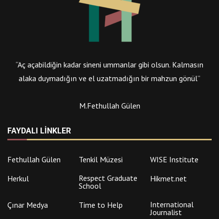
“Aç açabildiğin kadar sineni ummanlar gibi olsun. Kalmasın
alaka duymadığın ve el uzatmadığın bir mahzun gönül”
M.Fethullah Gülen
FAYDALI LINKLER
Fethullah Gülen
Tenkil Müzesi
WISE Institute
Respect Graduate
Herkul
Hikmet.net
School
International
Çınar Medya
Time to Help
Journalist