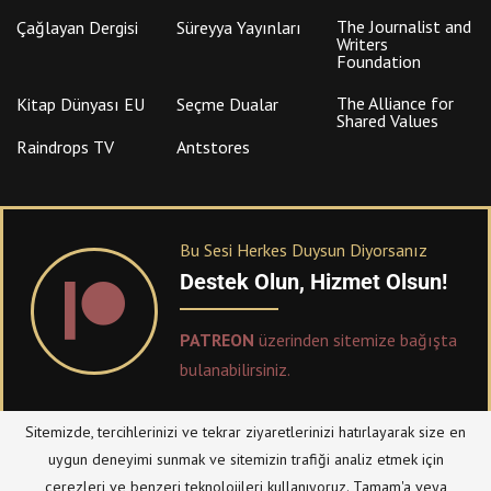
The Journalist and
Çağlayan Dergisi
Süreyya Yayınları
Writers
Foundation
The Alliance for
Kitap Dünyası EU
Seçme Dualar
Shared Values
Raindrops TV
Antstores
Bu Sesi Herkes Duysun Diyorsanız
Destek Olun, Hizmet Olsun!
PATREON
üzerinden sitemize bağışta
bulanabilirsiniz.
Sitemizde, tercihlerinizi ve tekrar ziyaretlerinizi hatırlayarak size en
© Telif Hakkı 2023, Tüm Hakları Saklıdır |
@hizmetten.com
uygun deneyimi sunmak ve sitemizin trafiği analiz etmek için
Bize Ulaşın
Taziye Defteri
çerezleri ve benzeri teknolojileri kullanıyoruz. Tamam'a veya