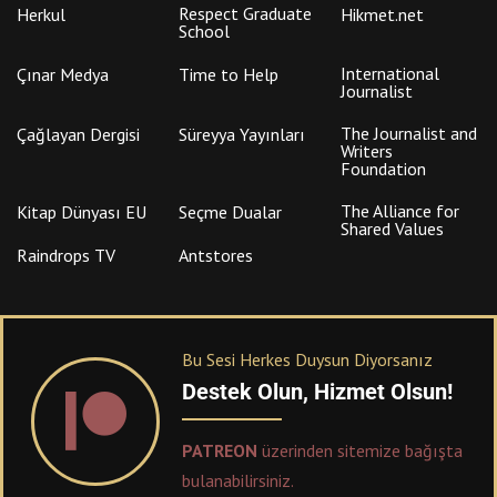
Respect Graduate
Herkul
Hikmet.net
School
International
Çınar Medya
Time to Help
Journalist
The Journalist and
Çağlayan Dergisi
Süreyya Yayınları
Writers
Foundation
The Alliance for
Kitap Dünyası EU
Seçme Dualar
Shared Values
Raindrops TV
Antstores
Bu Sesi Herkes Duysun Diyorsanız
Destek Olun, Hizmet Olsun!
PATREON
üzerinden sitemize bağışta
bulanabilirsiniz.