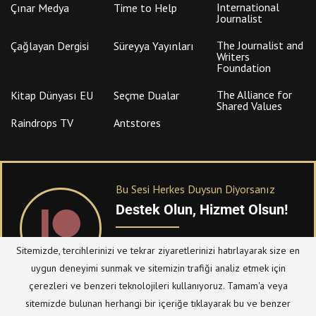
International
Çınar Medya
Time to Help
Journalist
The Journalist and
Çağlayan Dergisi
Süreyya Yayınları
Writers
Foundation
The Alliance for
Kitap Dünyası EU
Seçme Dualar
Shared Values
Raindrops TV
Antstores
Bu Sesi Herkes Duysun Diyorsanız
Destek Olun, Hizmet Olsun!
PATREON
üzerinden sitemize bağışta
Sitemizde, tercihlerinizi ve tekrar ziyaretlerinizi hatırlayarak size en
bulanabilirsiniz.
uygun deneyimi sunmak ve sitemizin trafiği analiz etmek için
çerezleri ve benzeri teknolojileri kullanıyoruz. Tamam'a veya
sitemizde bulunan herhangi bir içeriğe tıklayarak bu ve benzer
© Telif Hakkı 2023, Tüm Hakları Saklıdır |
@hizmetten.com