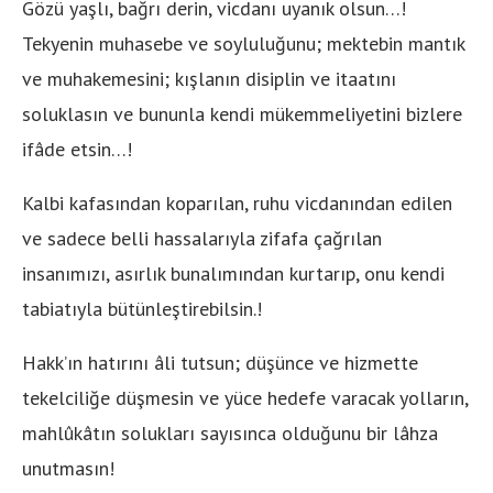
Gözü yaşlı, bağrı derin, vicdanı uyanık olsun…!
Tekyenin muhasebe ve soyluluğunu; mektebin mantık
ve muhakemesini; kışlanın disiplin ve itaatını
soluklasın ve bununla kendi mükemmeliyetini bizlere
ifâde etsin…!
Kalbi kafasından koparılan, ruhu vicdanından edilen
ve sadece belli hassalarıyla zifafa çağrılan
insanımızı, asırlık bunalımından kurtarıp, onu kendi
tabiatıyla bütünleştirebilsin.!
Hakk’ın hatırını âli tutsun; düşünce ve hizmette
tekelciliğe düşmesin ve yüce hedefe varacak yolların,
mahlûkâtın solukları sayısınca olduğunu bir lâhza
unutmasın!