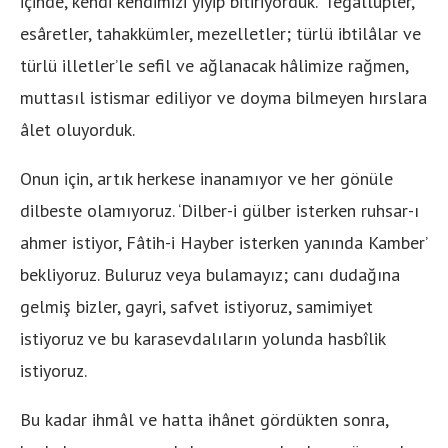
içinde, kendi kendimizi yiyip bitiriyorduk. ‘Tegallüpler,
esâretler, tahakkümler, mezelletler; türlü ibtilâlar ve
türlü illetler’le sefil ve ağlanacak hâlimize rağmen,
muttasıl istismar ediliyor ve doyma bilmeyen hırslara
âlet oluyorduk.
Onun için, artık herkese inanamıyor ve her gönüle
dilbeste olamıyoruz. ‘Dilber-i gülber isterken ruhsar-ı
ahmer istiyor, Fâtih-i Hayber isterken yanında Kamber’
bekliyoruz. Buluruz veya bulamayız; canı dudağına
gelmiş bizler, gayri, safvet istiyoruz, samimiyet
istiyoruz ve bu karasevdalıların yolunda hasbîlik
istiyoruz.
Bu kadar ihmâl ve hatta ihânet gördükten sonra,