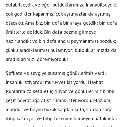
bulabilseydik ve eğer bulduklarımıza inanabilseydik;
çok gedikler kapanmış, çok aşılmazlar da aşılmış
olacaktı. Ama biz, bin defa bir araya geldik; bin defa
ümitlerle dolduk. Bin defa bezme girmeye
hazırlandık; ve bin defa ahd u peymânımızı bozduk;
çünkü aradıklarımızı bulamıyor; bulduklarımızda da
aradıklarımızı göremiyorduk!
Şefkate ve sevgiye susamış gönüllerimiz vardı.
İnsanlık istiyordu; mürüvvet istiyordu. Heyhât!
Rûhlarımıza sefâlet içiriliyor ve gönüllerimiz binbir
çeşit hoyratlığa alıştırılmak isteniyordu. Mazlûm,
mağdur ve boynu bükük sağdan sola, soldan sağa
itilip kakılıyor ve bitip tükenme bilmeyen hafakanlar