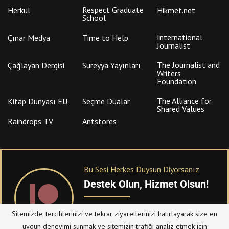
Respect Graduate
Herkul
Hikmet.net
School
International
Çınar Medya
Time to Help
Journalist
The Journalist and
Çağlayan Dergisi
Süreyya Yayınları
Writers
Foundation
The Alliance for
Kitap Dünyası EU
Seçme Dualar
Shared Values
Raindrops TV
Antstores
Bu Sesi Herkes Duysun Diyorsanız
Destek Olun, Hizmet Olsun!
PATREON
üzerinden sitemize bağışta
Sitemizde, tercihlerinizi ve tekrar ziyaretlerinizi hatırlayarak size en
bulanabilirsiniz.
uygun deneyimi sunmak ve sitemizin trafiği analiz etmek için