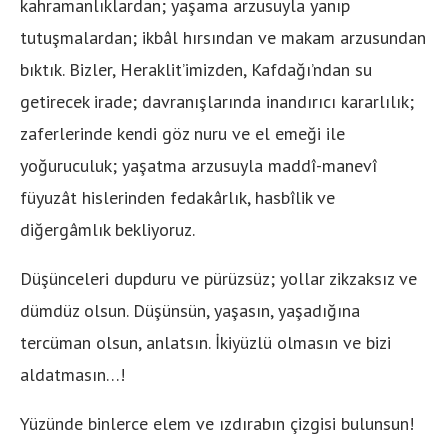
kahramanlıklardan; yaşama arzusuyla yanıp
tutuşmalardan; ikbâl hırsından ve makam arzusundan
bıktık. Bizler, Heraklit’imizden, Kafdağı’ndan su
getirecek irade; davranışlarında inandırıcı kararlılık;
zaferlerinde kendi göz nuru ve el emeği ile
yoğuruculuk; yaşatma arzusuyla maddî-manevî
füyuzât hislerinden fedakârlık, hasbîlik ve
diğergâmlık bekliyoruz.
Düşünceleri dupduru ve pürüzsüz; yollar zikzaksız ve
dümdüz olsun. Düşünsün, yaşasın, yaşadığına
tercüman olsun, anlatsın. İkiyüzlü olmasın ve bizi
aldatmasın…!
Yüzünde binlerce elem ve ızdırabın çizgisi bulunsun!