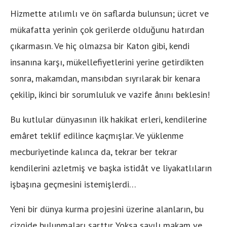
Hizmette atılımlı ve ön saflarda bulunsun; ücret ve
mükafatta yerinin çok gerilerde olduğunu hatırdan
çıkarmasın. Ve hiç olmazsa bir Katon gibi, kendi
insanına karşı, mükellefiyetlerini yerine getirdikten
sonra, makamdan, mansıbdan sıyrılarak bir kenara
çekilip, ikinci bir sorumluluk ve vazife ânını beklesin!
Bu kutlular dünyasının ilk hakikat erleri, kendilerine
emâret teklif edilince kaçmışlar. Ve yüklenme
mecburiyetinde kalınca da, tekrar ber tekrar
kendilerini azletmiş ve başka istidât ve liyakatlıların
işbaşına geçmesini istemişlerdi…
Yeni bir dünya kurma projesini üzerine alanların, bu
çizgide bulunmaları şarttır. Yoksa sayılı makam ve