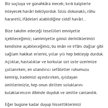
Biz suçluya ve günahkâra inecek; kırık kalplerle
inleyecek havâri bekliyorduk. Sözü dokunaklı, rûhu
hararetli, ifâdeleri alabildiğine ciddî havâri…
Bize takdim edeceği tesellileri emniyetle
içebileceğimiz; samimiyetle gönül derinliklerimizi
kendisine açabileceğimiz, bu imân ve irfânı dağlar gibi
sağlam hakikat erlerini, yıllar yılı hep bekleyip durduk.
Açlıklar, hastalıklar ve korkular üst üste üzerimize
çullanırken; en utandırıcı sefâletler ruhumuzu
kemirip, irademizi aşındırırken, ışıldayan
ümitlerimizle, hep onun dirilten soluklarını
kulaklarımızın dibinde duyduk ve ümitle canlandık.
Eğer bugüne kadar duyup hissettiklerimizi