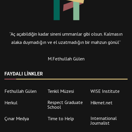
“Aç açabildiğin kadar sineni ummanlar gibi olsun. Kalmasın
alaka duymadığın ve el uzatmadığın bir mahzun gönül”
M.Fethullah Gülen
FAYDALI LINKLER
Fethullah Gülen
Tenkil Müzesi
WISE Institute
Respect Graduate
Herkul
Hikmet.net
School
International
Çınar Medya
Time to Help
Journalist