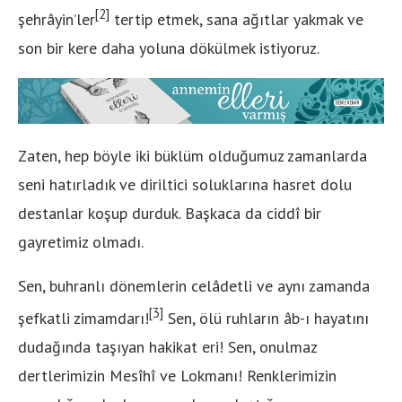
[2]
şehrâyin’ler
tertip etmek, sana ağıtlar yakmak ve
son bir kere daha yoluna dökülmek istiyoruz.
Zaten, hep böyle iki büklüm olduğumuz zamanlarda
seni hatırladık ve diriltici soluklarına hasret dolu
destanlar koşup durduk. Başkaca da ciddî bir
gayretimiz olmadı.
Sen, buhranlı dönemlerin celâdetli ve aynı zamanda
[3]
şefkatli zimamdarı!
Sen, ölü ruhların âb-ı hayatını
dudağında taşıyan hakikat eri! Sen, onulmaz
dertlerimizin Mesîhî ve Lokmanı! Renklerimizin