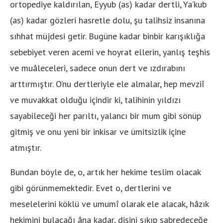
ortopediye kaldırılan, Eyyub (as) kadar dertli, Ya’kub
(as) kadar gözleri hasretle dolu, şu talihsiz insanına
sıhhat müjdesi getir. Bugüne kadar binbir karışıklığa
sebebiyet veren acemi ve hoyrat ellerin, yanlış teşhis
ve muâleceleri, sadece onun dert ve ızdırabını
arttırmıştır. O’nu dertleriyle ele almalar, hep mevziî
ve muvakkat olduğu içindir ki, talihinin yıldızı
sayabileceği her parıltı, yalancı bir mum gibi sönüp
gitmiş ve onu yeni bir inkisar ve ümitsizlik içine
atmıştır.
Bundan böyle de, o, artık her hekime teslim olacak
gibi görünmemektedir. Evet o, dertlerini ve
meselelerini köklü ve umumî olarak ele alacak, hâzık
hekimini bulacağı âna kadar, dişini sıkıp sabredeceğe