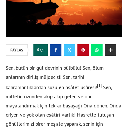
0
PAYLAŞ
Sen, bütün bir gül devrinin bülbülü! Sen, ölüm
anlarının diriliş müjdecisi! Sen, tarihî
[1]
kahramanlıklardan süzülen asâlet usâresi!
Sen,
milletin özünden akıp akıp gelen ve onu
mayalandırmak için tekrar başaşağı O’na dönen, O’nda
eriyen ve yok olan esâtîrî varlık! Hasretle tutuşan
gönüllerimizi birer meş’ale yaparak, senin için