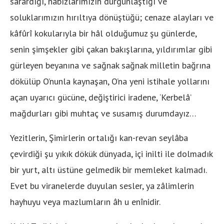
sarardığı, nabızlarımızın durgunlaştığı ve
soluklarımızın hırıltıya dönüştüğü; cenaze alayları ve
kâfûrî kokularıyla bir hâl olduğumuz şu günlerde,
senin şimşekler gibi çakan bakışlarına, yıldırımlar gibi
gürleyen beyanına ve sağnak sağnak milletin bağrına
dökülüp O’nunla kaynaşan, O’na yeni istihale yollarını
açan uyarıcı gücüne, değiştirici iradene, ‘Kerbelâ’
mağdurları gibi muhtaç ve susamış durumdayız…
Yezitlerin, Şimirlerin ortalığı kan-revan seylâba
çevirdiği şu yıkık dökük dünyada, içi inilti ile dolmadık
bir yurt, altı üstüne gelmedik bir memleket kalmadı.
Evet bu viranelerde duyulan sesler, ya zâlimlerin
hayhuyu veya mazlumların âh u enînidir.