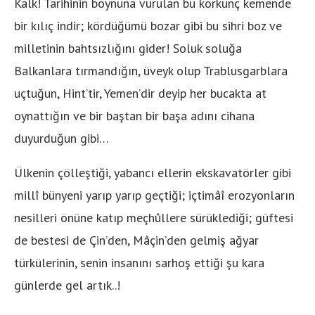
Kalk! Tarihinin boynuna vurulan bu korkunç kemende
bir kılıç indir; kördüğümü bozar gibi bu sihri boz ve
milletinin bahtsızlığını gider! Soluk soluğa
Balkanlara tırmandığın, üveyk olup Trablusgarblara
uçtuğun, Hint’tir, Yemen’dir deyip her bucakta at
oynattığın ve bir baştan bir başa adını cihana
duyurduğun gibi…
Ülkenin çölleştiği, yabancı ellerin ekskavatörler gibi
millî bünyeni yarıp yarıp geçtiği; içtimâî erozyonların
nesilleri önüne katıp meçhûllere sürüklediği; güftesi
de bestesi de Çin’den, Mâçin’den gelmiş ağyar
türkülerinin, senin insanını sarhoş ettiği şu kara
günlerde gel artık..!