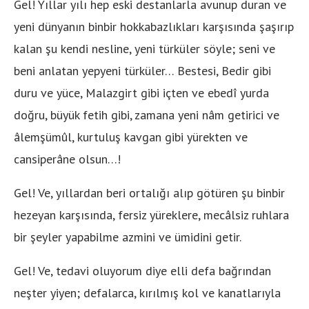
Gel! Yıllar yılı hep eski destanlarla avunup duran ve
yeni dünyanın binbir hokkabazlıkları karşısında şaşırıp
kalan şu kendi nesline, yeni türküler söyle; seni ve
beni anlatan yepyeni türküler… Bestesi, Bedir gibi
duru ve yüce, Malazgirt gibi içten ve ebedî yurda
doğru, büyük fetih gibi, zamana yeni nâm getirici ve
âlemşümûl, kurtuluş kavgan gibi yürekten ve
cansiperâne olsun…!
Gel! Ve, yıllardan beri ortalığı alıp götüren şu binbir
hezeyan karşısında, fersiz yüreklere, mecâlsiz ruhlara
bir şeyler yapabilme azmini ve ümidini getir.
Gel! Ve, tedavi oluyorum diye elli defa bağrından
neşter yiyen; defalarca, kırılmış kol ve kanatlarıyla