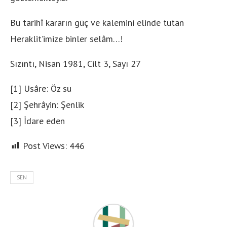
Bu tarihî kararın güç ve kalemini elinde tutan
Heraklit’imize binler selâm…!
Sızıntı, Nisan 1981, Cilt 3, Sayı 27
[1] Usâre: Öz su
[2] Şehrâyin: Şenlik
[3] İdare eden
Post Views:
446
SEN