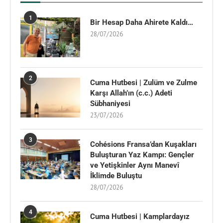
1
Bir Hesap Daha Ahirete Kaldı…
28/07/2026
2
Cuma Hutbesi | Zulüm ve Zulme
Karşı Allah’ın (c.c.) Adeti
Sübhaniyesi
23/07/2026
3
Cohésions Fransa’dan Kuşakları
Buluşturan Yaz Kampı: Gençler
ve Yetişkinler Aynı Manevî
İklimde Buluştu
28/07/2026
4
Cuma Hutbesi | Kamplardayız