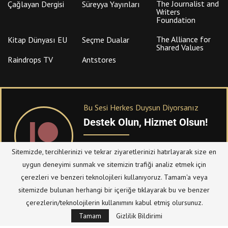
The Journalist and
Çağlayan Dergisi
Süreyya Yayınları
Writers
Foundation
The Alliance for
Kitap Dünyası EU
Seçme Dualar
Shared Values
Raindrops TV
Antstores
Bu Sesi Herkes Duysun Diyorsanız
Destek Olun, Hizmet Olsun!
PATREON
üzerinden sitemize bağışta
Sitemizde, tercihlerinizi ve tekrar ziyaretlerinizi hatırlayarak size en
bulanabilirsiniz.
uygun deneyimi sunmak ve sitemizin trafiği analiz etmek için
çerezleri ve benzeri teknolojileri kullanıyoruz. Tamam'a veya
sitemizde bulunan herhangi bir içeriğe tıklayarak bu ve benzer
© Telif Hakkı 2023, Tüm Hakları Saklıdır |
@hizmetten.com
çerezlerin/teknolojilerin kullanımını kabul etmiş olursunuz.
Bize Ulaşın
Taziye Defteri
Tamam
Gizlilik Bildirimi
Gizlilik Politikası (Datenschutzerklärung)
Künye/Impressum