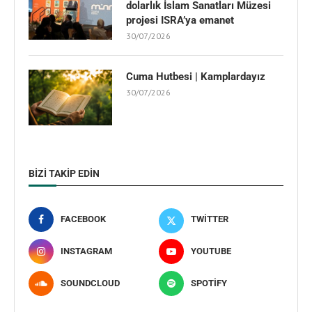
dolarlık İslam Sanatları Müzesi
projesi ISRA’ya emanet
30/07/2026
Cuma Hutbesi | Kamplardayız
30/07/2026
BIZI TAKIP EDIN
FACEBOOK
TWITTER
INSTAGRAM
YOUTUBE
SOUNDCLOUD
SPOTIFY