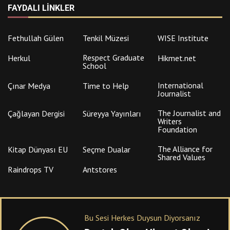
FAYDALI LINKLER
Fethullah Gülen
Tenkil Müzesi
WISE Institute
Respect Graduate
Herkul
Hikmet.net
School
International
Çınar Medya
Time to Help
Journalist
The Journalist and
Çağlayan Dergisi
Süreyya Yayınları
Writers
Foundation
The Alliance for
Kitap Dünyası EU
Seçme Dualar
Shared Values
Raindrops TV
Antstores
Bu Sesi Herkes Duysun Diyorsanız