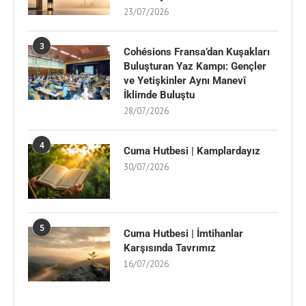
23/07/2026
3
Cohésions Fransa’dan Kuşakları
Buluşturan Yaz Kampı: Gençler
ve Yetişkinler Aynı Manevî
İklimde Buluştu
28/07/2026
4
Cuma Hutbesi | Kamplardayız
30/07/2026
5
Cuma Hutbesi | İmtihanlar
Karşısında Tavrımız
16/07/2026