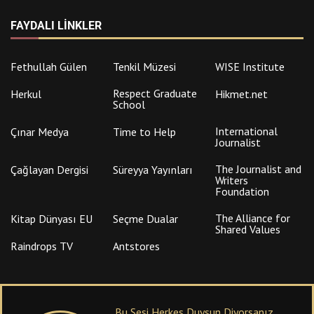
FAYDALI LINKLER
Fethullah Gülen
Tenkil Müzesi
WISE Institute
Respect Graduate
Herkul
Hikmet.net
School
International
Çınar Medya
Time to Help
Journalist
The Journalist and
Çağlayan Dergisi
Süreyya Yayınları
Writers
Foundation
The Alliance for
Kitap Dünyası EU
Seçme Dualar
Shared Values
Raindrops TV
Antstores
Bu Sesi Herkes Duysun Diyorsanız