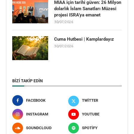
MIAA için tarihi güven: 26 Milyon
dolarlık İslam Sanatları Müzesi
projesi ISRA’ya emanet
30/07/2026
Cuma Hutbesi | Kamplardayız
30/07/2026
BIZI TAKIP EDIN
FACEBOOK
TWITTER
INSTAGRAM
YOUTUBE
SOUNDCLOUD
SPOTIFY