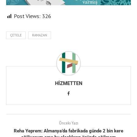
Post Views:
326
ÇETELE
RAMAZAN
HIZMETTEN
Önceki Yazı
Reha Yeprem: Almanya’da fabrikada günde 2 bin kere