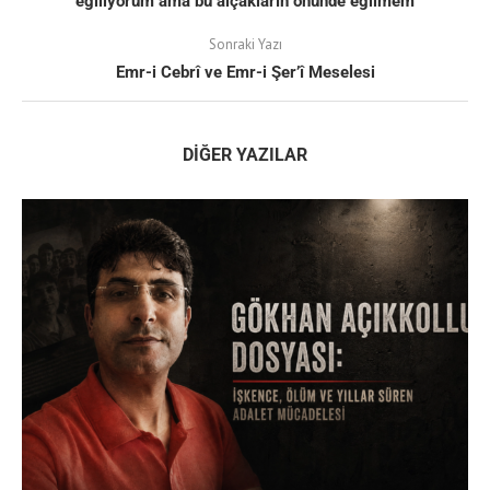
eğiliyorum ama bu alçakların önünde eğilmem
Sonraki Yazı
Emr-i Cebrî ve Emr-i Şer’î Meselesi
DIĞER YAZILAR