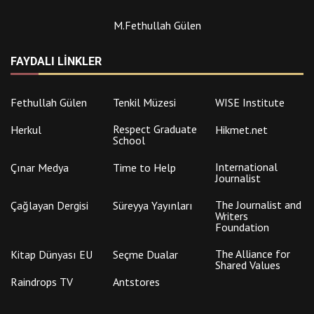
M.Fethullah Gülen
FAYDALI LINKLER
Fethullah Gülen
Tenkil Müzesi
WISE Institute
Respect Graduate
Herkul
Hikmet.net
School
International
Çınar Medya
Time to Help
Journalist
The Journalist and
Çağlayan Dergisi
Süreyya Yayınları
Writers
Foundation
The Alliance for
Kitap Dünyası EU
Seçme Dualar
Shared Values
Raindrops TV
Antstores