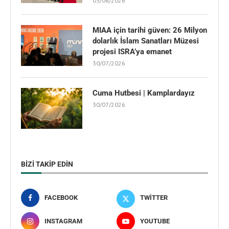
03/08/2026
MIAA için tarihi güven: 26 Milyon
dolarlık İslam Sanatları Müzesi
projesi ISRA’ya emanet
30/07/2026
Cuma Hutbesi | Kamplardayız
30/07/2026
BIZI TAKIP EDIN
FACEBOOK
TWITTER
INSTAGRAM
YOUTUBE