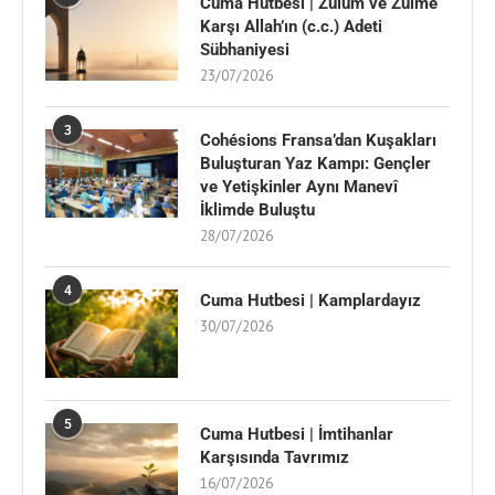
Cuma Hutbesi | Zulüm ve Zulme
Karşı Allah’ın (c.c.) Adeti
Sübhaniyesi
23/07/2026
3
Cohésions Fransa’dan Kuşakları
Buluşturan Yaz Kampı: Gençler
ve Yetişkinler Aynı Manevî
İklimde Buluştu
28/07/2026
4
Cuma Hutbesi | Kamplardayız
30/07/2026
5
Cuma Hutbesi | İmtihanlar
Karşısında Tavrımız
16/07/2026