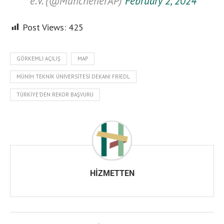
e.V. (@MunchenerAP)
February 2, 2024
Post Views:
425
GÖRKEMLI AÇILIŞ
MAP
MÜNIH TEKNIK ÜNIVERSITESI DEKANI FRIEDL
TÜRKIYE'DEN REKOR BAŞVURU
HIZMETTEN