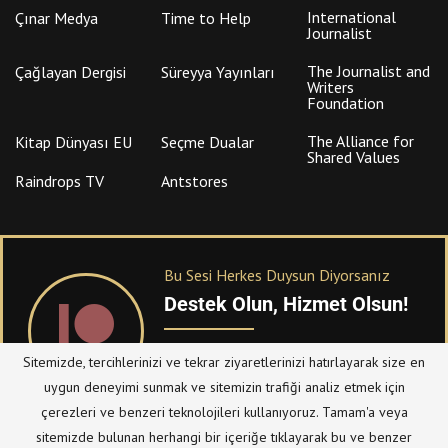
International
Çınar Medya
Time to Help
Journalist
The Journalist and
Çağlayan Dergisi
Süreyya Yayınları
Writers
Foundation
The Alliance for
Kitap Dünyası EU
Seçme Dualar
Shared Values
Raindrops TV
Antstores
Bu Sesi Herkes Duysun Diyorsanız
Destek Olun, Hizmet Olsun!
PATREON
üzerinden sitemize bağışta
Sitemizde, tercihlerinizi ve tekrar ziyaretlerinizi hatırlayarak size en
bulanabilirsiniz.
uygun deneyimi sunmak ve sitemizin trafiği analiz etmek için
çerezleri ve benzeri teknolojileri kullanıyoruz. Tamam'a veya
sitemizde bulunan herhangi bir içeriğe tıklayarak bu ve benzer