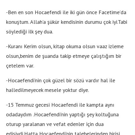
-Ben en son Hocaefendi ile iki gün önce Facetime’da
konuştum. Allah’a şükür kendisinin durumu çok iyi.Tabi
söylediği ilk şey dua.
-Kuranı Kerim olsun, kitap okuma olsun vaaz izleme
olsun,benim de şuanda takip etmeye çalıştığım bir
çetelem var.
-Hocaefendi’nin çok güzel bir sözü vardır hal ile
halledilmeyecek mesele yoktur diye.
-15 Temmuz gecesi Hocaefendi ile kampta aynı
odadaydım .Hocaefendi’nin yaptığı şey koltuğuna
oturup yaralanan ve vefat edenler için dua
edişiydi.Hatta Hocaefendi’nin talebelerinden birisi