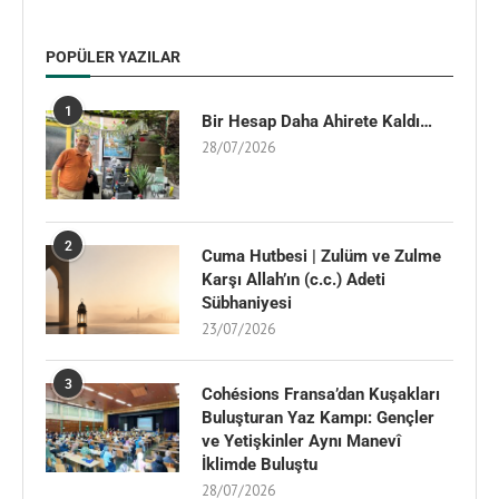
POPÜLER YAZILAR
1
Bir Hesap Daha Ahirete Kaldı…
28/07/2026
2
Cuma Hutbesi | Zulüm ve Zulme
Karşı Allah’ın (c.c.) Adeti
Sübhaniyesi
23/07/2026
3
Cohésions Fransa’dan Kuşakları
Buluşturan Yaz Kampı: Gençler
ve Yetişkinler Aynı Manevî
İklimde Buluştu
28/07/2026