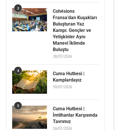
3
Cohésions
Fransa’dan Kuşakları
Buluşturan Yaz
Kampı: Gençler ve
Yetişkinler Aynı
Manevî İklimde
Buluştu
28/07/2026
4
Cuma Hutbesi |
Kamplardayız
30/07/2026
5
Cuma Hutbesi |
İmtihanlar Karşısında
Tavrımız
16/07/2026