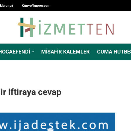
rklärung)
Künye/Impressum
HOCAEFENDI
MISAFIR KALEMLER
CUMA HUTBE
ir iftiraya cevap