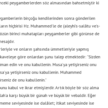
nceki peygamberlerden söz almasından bahsetmiştir ki
eygamberlerin birçoğu kendilerinden sonra gönderilen
arın hiçbirisi Hz. Muhammed’le de (aleyhi’s-salâtu ve’s-
sözün birinci muhatapları peygamberler gibi görünse de
esajdır.
rleriyle ve onların şahsında ümmetleriyle yapmış
aveleye göre onlardan şunu talep etmektedir: “Sizden
iman edin ve onu kabullenin. Musa’ya yetişirseniz onu
 İsa’ya yetişirseniz onu kabullenin. Muhammed
irseniz de onu kabullenin.”
u kabul ve ikrar etmişlerdir. Artık böyle bir söz alma
h’a karşı büyük bir günah ve büyük bir vebaldir. Eğer
rememe seviyesinde ise dalâlet; itikat seviyesinde ise