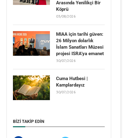
Arasında Yenilikçi Bir
Köprü
03/08/2026
MIAA için tarihi güven:
26 Milyon dolarlık
İslam Sanatları Müzesi
projesi ISRA’ya emanet
30/07/2026
Cuma Hutbesi |
Kamplardayız
30/07/2026
BIZI TAKIP EDIN