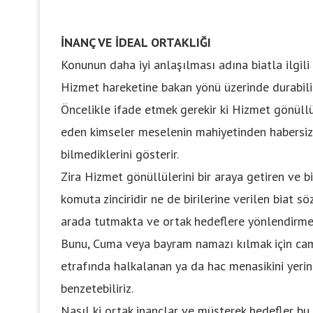
İNANÇ VE İDEAL ORTAKLIĞI
Konunun daha iyi anlaşılması adına biatla ilgil
Hizmet hareketine bakan yönü üzerinde durabili
Öncelikle ifade etmek gerekir ki Hizmet gönüllüle
eden kimseler meselenin mahiyetinden habersizdir
bilmediklerini gösterir.
Zira Hizmet gönüllülerini bir araya getiren ve bi
komuta zinciridir ne de birilerine verilen biat sö
arada tutmakta ve ortak hedeflere yönlendirme
Bunu, Cuma veya bayram namazı kılmak için cam
etrafında halkalanan ya da hac menasikini yerine
benzetebiliriz.
Nasıl ki ortak inançlar ve müşterek hedefler bu i