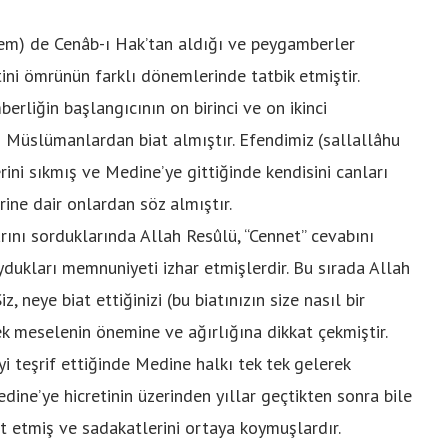
lem) de Cenâb-ı Hak’tan aldığı ve peygamberler
ini ömrünün farklı dönemlerinde tatbik etmiştir.
rliğin başlangıcının on birinci ve on ikinci
i Müslümanlardan biat almıştır. Efendimiz (sallallâhu
rini sıkmış ve Medine’ye gittiğinde kendisini canları
rine dair onlardan söz almıştır.
rını sorduklarında Allah Resûlü, “Cennet” cevabını
dukları memnuniyeti izhar etmişlerdir. Bu sırada Allah
 neye biat ettiğinizi (bu biatınızın size nasıl bir
ek meselenin önemine ve ağırlığına dikkat çekmiştir.
i teşrif ettiğinde Medine halkı tek tek gelerek
dine’ye hicretinin üzerinden yıllar geçtikten sonra bile
t etmiş ve sadakatlerini ortaya koymuşlardır.