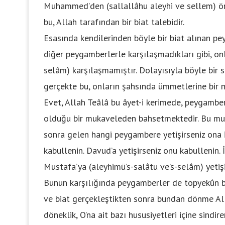
Muhammed’den (sallallâhu aleyhi ve sellem) ö
bu, Allah tarafından bir biat talebidir.
Esasında kendilerinden böyle bir biat alınan p
diğer peygamberlerle karşılaşmadıkları gibi, onl
selâm) karşılaşmamıştır. Dolayısıyla böyle bir 
gerçekte bu, onların şahsında ümmetlerine bir m
Evet, Allah Teâlâ bu âyet-i kerimede, peygambe
olduğu bir mukaveleden bahsetmektedir. Bu muk
sonra gelen hangi peygambere yetişirseniz ona 
kabullenin. Davud’a yetişirseniz onu kabullenin.
Mustafa’ya (aleyhimü’s-salâtu ve’s-selâm) yetiş
Bunun karşılığında peygamberler de topyekûn bun
ve biat gerçekleştikten sonra bundan dönme Alla
döneklik, O’na ait bazı hususiyetleri içine sindi