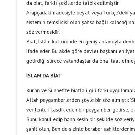
da biat, farklı şekillerde tatbik edilmiştir.
Arapçadaki ifadesiyle bey’at veya Türkçe’deki ya
sistemin temsilcisi olan şahsa bağlı kalacağına 
söz vermesidir.
Biat, İslâm kültüründe en geniş anlamıyla devle
ifade eder. Bu akde göre devlet başkanı ehliyet
getirdiği sürece vatandaşlar da ona itaat etme
İSLAM’DA BİAT
Kur’an ve Sünnet’te biatla ilgili farkı uygulamal
Allah peygamberlerden şöyle bir söz almıştı: ‘S
verilenleri tasdik eden bir peygamber gelirse,
Bunu kabul edip bana kesin bir şekilde söz veriyo
şahit olun, Ben de sizinle beraber şahitlerdenim.’