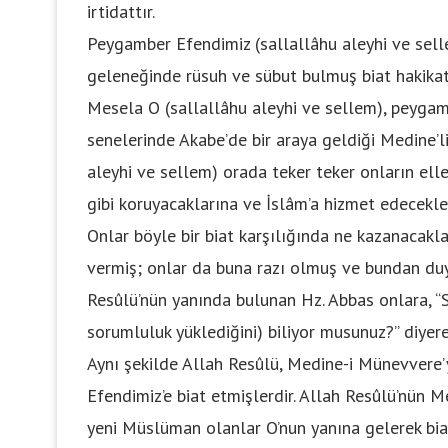
irtidattır.
Peygamber Efendimiz (sallallâhu aleyhi ve sel
geleneğinde rüsuh ve sübut bulmuş biat hakikat
Mesela O (sallallâhu aleyhi ve sellem), peygambe
senelerinde Akabe’de bir araya geldiği Medine’l
aleyhi ve sellem) orada teker teker onların elle
gibi koruyacaklarına ve İslâm’a hizmet edecekle
Onlar böyle bir biat karşılığında ne kazanacakla
vermiş; onlar da buna razı olmuş ve bundan duy
Resûlü’nün yanında bulunan Hz. Abbas onlara, “Siz,
sorumluluk yüklediğini) biliyor musunuz?” diyer
Aynı şekilde Allah Resûlü, Medine-i Münevvere’y
Efendimiz’e biat etmişlerdir. Allah Resûlü’nün Me
yeni Müslüman olanlar O’nun yanına gelerek bia