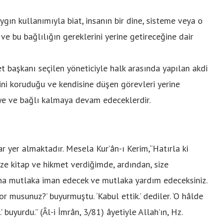
ygın kullanımıyla biat, insanın bir dine, sisteme veya o
ve bu bağlılığın gereklerini yerine getireceğine dair
t başkanı seçilen yöneticiyle halk arasında yapılan akdi
ini koruduğu ve kendisine düşen görevleri yerine
ye ve bağlı kalmaya devam edeceklerdir.
ar yer almaktadır. Mesela Kur’ân-ı Kerim,“Hatırla ki
ize kitap ve hikmet verdiğimde, ardından, size
 ona mutlaka iman edecek ve mutlaka yardım edeceksiniz.
r musunuz?’ buyurmuştu. ‘Kabul ettik.’ dediler. ‘O hâlde
 buyurdu.” (Âl-i İmrân, 3/81) âyetiyle Allah’ın, Hz.