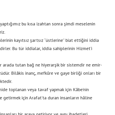
i yaptığımız bu kısa izahtan sonra şimdi meselenin
riz.
rinin kayıtsız şartsız “üstlerine” biat ettiğini iddia
ler. Bu tür iddialar, iddia sahiplerinin Hizmet’i
r arada tutan bağ ne hiyerarşik bir sistemdir ne emir-
züdür. Bilâkis inanç, mefkûre ve gaye birliği onları bir
ktedir.
ide toplanan veya tavaf yapmak için Kâbe’nin
 getirmek için Arafat’ta duran insanların hâline
nsanları bir araya getiriyor ve aynı ibadetleri