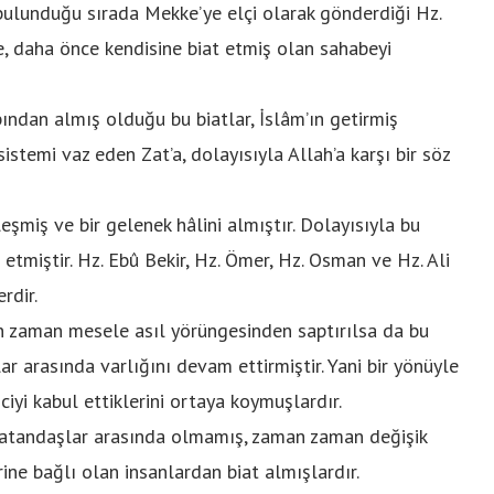
 bulunduğu sırada Mekke’ye elçi olarak gönderdiği Hz.
, daha önce kendisine biat etmiş olan sahabeyi
ından almış olduğu bu biatlar, İslâm’ın getirmiş
istemi vaz eden Zat’a, dolayısıyla Allah’a karşı bir söz
şmiş ve bir gelenek hâlini almıştır. Dolayısıyla bu
miştir. Hz. Ebû Bekir, Hz. Ömer, Hz. Osman ve Hz. Ali
erdir.
n zaman mesele asıl yörüngesinden saptırılsa da bu
 arasında varlığını devam ettirmiştir. Yani bir yönüyle
ciyi kabul ettiklerini ortaya koymuşlardır.
atandaşlar arasında olmamış, zaman zaman değişik
ine bağlı olan insanlardan biat almışlardır.