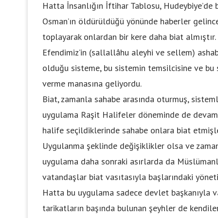
Hatta İnsanlığın İftihar Tablosu, Hudeybiye’de
Osman’ın öldürüldüğü yönünde haberler gelince
toplayarak onlardan bir kere daha biat almıştır.
Efendimiz’in (sallallâhu aleyhi ve sellem) ashab
olduğu sisteme, bu sistemin temsilcisine ve bu s
verme manasına geliyordu.
Biat, zamanla sahabe arasında oturmuş, sistemle
uygulama Raşit Halifeler döneminde de devam et
halife seçildiklerinde sahabe onlara biat etmişl
Uygulanma şeklinde değişiklikler olsa ve zama
uygulama daha sonraki asırlarda da Müslümanlar
vatandaşlar biat vasıtasıyla başlarındaki yöneti
Hatta bu uygulama sadece devlet başkanıyla v
tarikatların başında bulunan şeyhler de kendiler