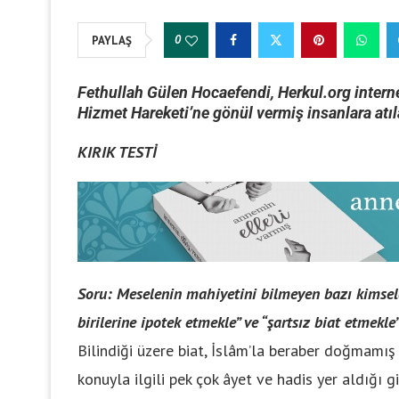
0
PAYLAŞ
Fethullah Gülen Hocaefendi, Herkul.org interne
Hizmet Hareketi’ne gönül vermiş insanlara atıla
KIRIK TESTİ
Soru: Meselenin mahiyetini bilmeyen bazı kimsele
birilerine ipotek etmekle” ve “şartsız biat etmekle
Bilindiği üzere biat, İslâm’la beraber doğmamış 
konuyla ilgili pek çok âyet ve hadis yer aldığı g