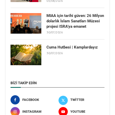
03/08/2026
MIAA için tarihi güven: 26 Milyon
dolarlık İslam Sanatları Müzesi
projesi ISRA’ya emanet
30/07/2026
Cuma Hutbesi | Kamplardayız
30/07/2026
BIZI TAKIP EDIN
FACEBOOK
TWITTER
INSTAGRAM
YOUTUBE