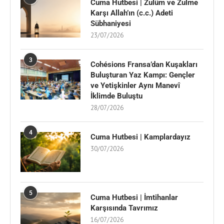
Cuma Hutbesi | Zulüm ve Zulme
Karşı Allah’ın (c.c.) Adeti
Sübhaniyesi
23/07/2026
3
Cohésions Fransa’dan Kuşakları
Buluşturan Yaz Kampı: Gençler
ve Yetişkinler Aynı Manevî
İklimde Buluştu
28/07/2026
4
Cuma Hutbesi | Kamplardayız
30/07/2026
5
Cuma Hutbesi | İmtihanlar
Karşısında Tavrımız
16/07/2026