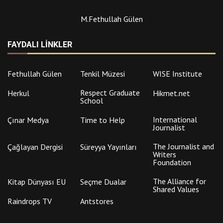
M.Fethullah Gülen
FAYDALI LINKLER
Fethullah Gülen
Tenkil Müzesi
WISE Institute
Respect Graduate
Herkul
Hikmet.net
School
International
Çınar Medya
Time to Help
Journalist
The Journalist and
Çağlayan Dergisi
Süreyya Yayınları
Writers
Foundation
The Alliance for
Kitap Dünyası EU
Seçme Dualar
Shared Values
Raindrops TV
Antstores