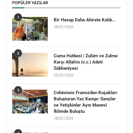
POPÜLER YAZILAR
1
Bir Hesap Daha Ahirete Kaldı…
28/07/2026
2
Cuma Hutbesi | Zulüm ve Zulme
Karşı Allah’ın (c.c.) Adeti
Sübhaniyesi
23/07/2026
3
Cohésions Fransa’dan Kuşakları
Buluşturan Yaz Kampı: Gençler
ve Yetişkinler Aynı Manevî
İklimde Buluştu
28/07/2026