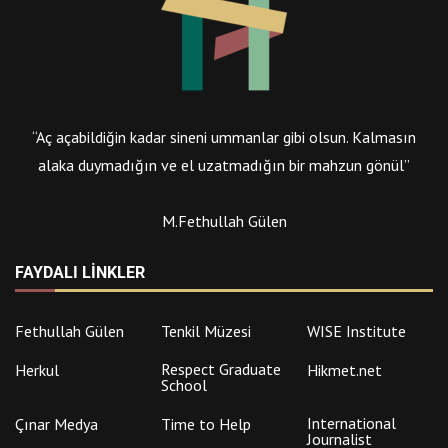
“Aç açabildiğin kadar sineni ummanlar gibi olsun. Kalmasın
alaka duymadığın ve el uzatmadığın bir mahzun gönül”
M.Fethullah Gülen
FAYDALI LINKLER
Fethullah Gülen
Tenkil Müzesi
WISE Institute
Respect Graduate
Herkul
Hikmet.net
School
International
Çınar Medya
Time to Help
Journalist