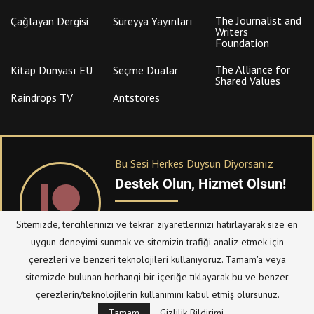
The Journalist and
Çağlayan Dergisi
Süreyya Yayınları
Writers
Foundation
The Alliance for
Kitap Dünyası EU
Seçme Dualar
Shared Values
Raindrops TV
Antstores
Bu Sesi Herkes Duysun Diyorsanız
Destek Olun, Hizmet Olsun!
PATREON
üzerinden sitemize bağışta
Sitemizde, tercihlerinizi ve tekrar ziyaretlerinizi hatırlayarak size en
bulanabilirsiniz.
uygun deneyimi sunmak ve sitemizin trafiği analiz etmek için
çerezleri ve benzeri teknolojileri kullanıyoruz. Tamam'a veya
sitemizde bulunan herhangi bir içeriğe tıklayarak bu ve benzer
© Telif Hakkı 2023, Tüm Hakları Saklıdır |
@hizmetten.com
çerezlerin/teknolojilerin kullanımını kabul etmiş olursunuz.
Bize Ulaşın
Taziye Defteri
Tamam
Gizlilik Bildirimi