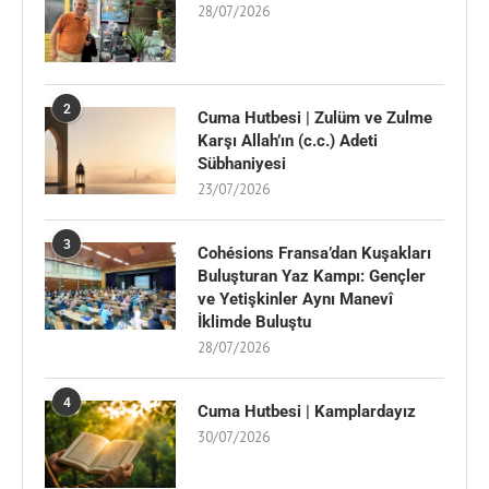
28/07/2026
2
Cuma Hutbesi | Zulüm ve Zulme
Karşı Allah’ın (c.c.) Adeti
Sübhaniyesi
23/07/2026
3
Cohésions Fransa’dan Kuşakları
Buluşturan Yaz Kampı: Gençler
ve Yetişkinler Aynı Manevî
İklimde Buluştu
28/07/2026
4
Cuma Hutbesi | Kamplardayız
30/07/2026