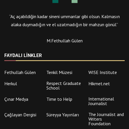
“Aç açabildiğin kadar sineni ummanlar gibi olsun. Kalmasın
alaka duymadığın ve el uzatmadığın bir mahzun gönül”
M.Fethullah Gülen
FAYDALI LINKLER
Fethullah Gülen
Tenkil Müzesi
WISE Institute
Respect Graduate
Herkul
Hikmet.net
School
International
Çınar Medya
Time to Help
Journalist
The Journalist and
Çağlayan Dergisi
Süreyya Yayınları
Writers
Foundation